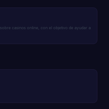
sobre casinos online, con el objetivo de ayudar a