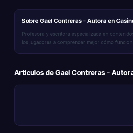
Sobre
Gael Contreras - Autora en Casi
Profesora y escritora especializada en contenido
los jugadores a comprender mejor cómo funciona 
Artículos de
Gael Contreras - Autor