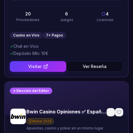
20
6
4
Proveedores
Juegos
Licencia
s
Casino en Vivo
7
+ Pagos
✓
Chat en Vivo
✓
Depósito Mín:
10€
Visitar
Ver Reseña
⭐ Elección del Editor
Bwin Casino Opiniones ✅ España 2026
Winner 2025
Apuestas, casino y póker en un mismo lugar