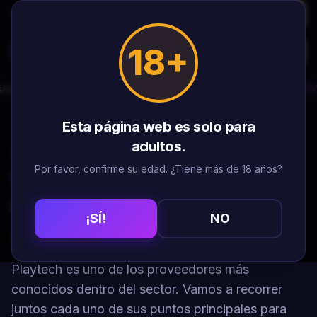
Casinos con Licencia y Regulados
Togg
18+
ino Barcelona Opiniones ✅ España 2026
5.0
200% hasta 20
Esta página web es solo para
adultos.
Casinos
Proveedores
Playtech
Por favor, confirme su edad. ¿Tiene más de 18 años?
Playtech
Casinos con Playtech
¡SÍ!
NO
Winner 2025
Playtech es uno de los proveedores más
conocidos dentro del sector. Vamos a recorrer
juntos cada uno de sus puntos principales para