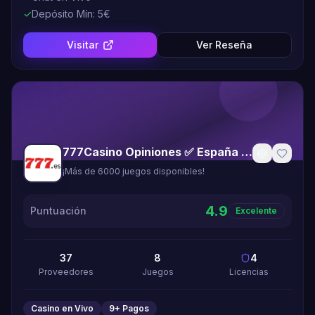
✓
Depósito Mín:
5€
Visitar
Ver Reseña
777Casino Opiniones ✅ España 2026
¡Más de 6000 juegos disponibles!
4.9
Puntuación
Excelente
37
8
4
Proveedores
Juegos
Licencia
s
Casino en Vivo
9
+ Pagos