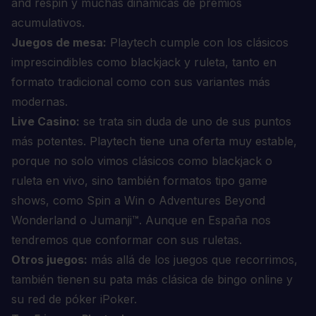
and respin y muchas dinámicas de premios
acumulativos.
Juegos de mesa:
Playtech cumple con los clásicos
imprescindibles como blackjack y ruleta, tanto en
formato tradicional como con sus variantes más
modernas.
Live Casino:
se trata sin duda de uno de sus puntos
más potentes. Playtech tiene una oferta muy estable,
porque no solo vimos clásicos como blackjack o
ruleta en vivo, sino también formatos tipo game
shows, como
Spin a Win
o
Adventures Beyond
Wonderland
o
Jumanji™
. Aunque en España nos
tendremos que conformar con sus ruletas.
Otros juegos:
más allá de los juegos que recorrimos,
también tienen su pata más clásica de bingo online y
su red de póker iPoker.