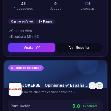
45
9
5
Proveedores
Juegos
Licencia
s
Casino en Vivo
9
+ Pagos
✓
Chat en Vivo
✓
Depósito Mín:
5€
Visitar
Ver Reseña
⭐ Elección del Editor
JOKERBET Opiniones ✅ España 2026
Uno de nuestros casinos favoritos ⭐️
5.0
Puntuación
Excelente