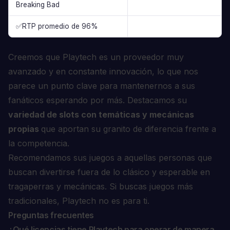
Breaking Bad
✅RTP promedio de 96%
Creemos que Playtech es un proveedor muy
avanzado y en constante innovación, lo que nos
parece un punto clave para mantenernos a sus
fanáticos esperando por más. Destacamos su
variedad de slots con temáticas y mecánicas
propias
que aportan su granito de diferencia frente a
la competencia.
Recomendamos sus juegos a aquellas personas que
buscan divertirse fuera de lo clásico y esperable en
tragaperras y mecánicas. Si buscas juegos más
tradicionales, Playtech no es para ti.
Preguntas frecuentes
¿Qué licencias tiene Playtech para operar de manera