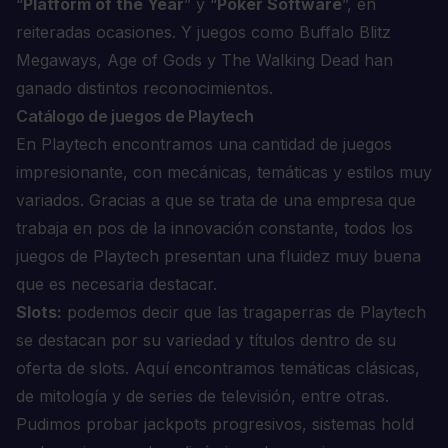
“
Platform of the Year
” y “
Poker Software
”, en
reiteradas ocasiones. Y juegos como
Buffalo Blitz
Megaways, Age of Gods
y
The Walking Dead
han
ganado distintos reconocimientos.
Catálogo de juegos de Playtech
En Playtech encontramos una cantidad de juegos
impresionante, con mecánicas, temáticas y estilos muy
variados. Gracias a que se trata de una empresa que
trabaja en pos de la innovación constante, todos los
juegos de Playtech presentan una fluidez muy buena
que es necesaria destacar.
Slots:
podemos decir que las tragaperras de Playtech
se destacan por su variedad y títulos dentro de su
oferta de slots. Aquí encontramos temáticas clásicas,
de mitología y de series de televisión, entre otras.
Pudimos probar jackpots progresivos, sistemas hold