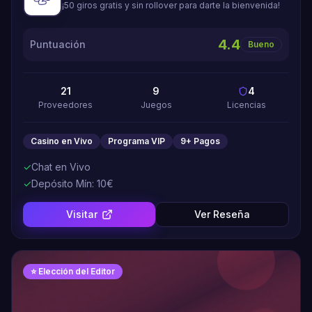
¡50 giros gratis y sin rollover para darte la bienvenida!
4.4
Puntuación
Bueno
21
9
4
Proveedores
Juegos
Licencia
s
Casino en Vivo
Programa VIP
9
+ Pagos
✓
Chat en Vivo
✓
Depósito Mín:
10€
Visitar
Ver Reseña
⭐ Elección del Editor