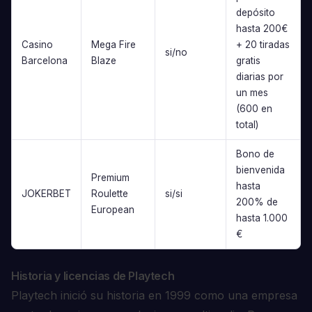
depósito
hasta 200€
Casino
Mega Fire
+ 20 tiradas
si/no
Barcelona
Blaze
gratis
diarias por
un mes
(600 en
total)
Bono de
bienvenida
Premium
hasta
JOKERBET
Roulette
si/si
200% de
European
hasta 1.000
€
Historia y licencias de Playtech
Playtech inició su historia en 1999 como una empresa