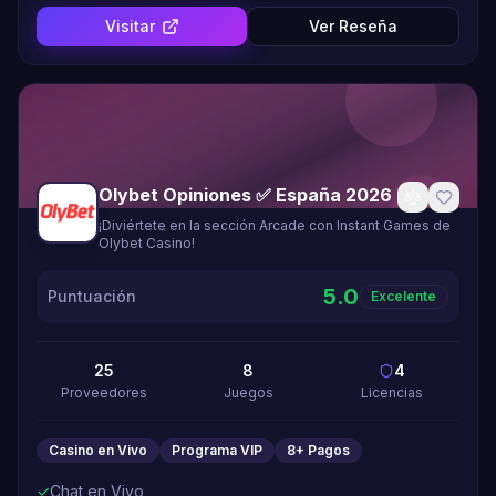
Visitar
Ver Reseña
Olybet Opiniones ✅ España 2026
¡Diviértete en la sección Arcade con Instant Games de
Olybet Casino!
5.0
Puntuación
Excelente
25
8
4
Proveedores
Juegos
Licencia
s
Casino en Vivo
Programa VIP
8
+ Pagos
✓
Chat en Vivo