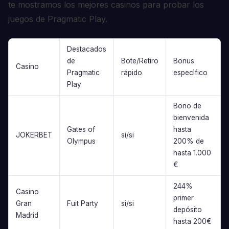
te mostramos los mejores casinos para probar los
juegos de Pragmatic Play.
Destacados
de
Bote/Retiro
Bonus
Casino
Pragmatic
rápido
especìfico
Play
Bono de
bienvenida
Gates of
hasta
JOKERBET
si/si
Olympus
200% de
hasta 1.000
€
244%
Casino
primer
Gran
Fuit Party
si/si
depósito
Madrid
hasta 200€