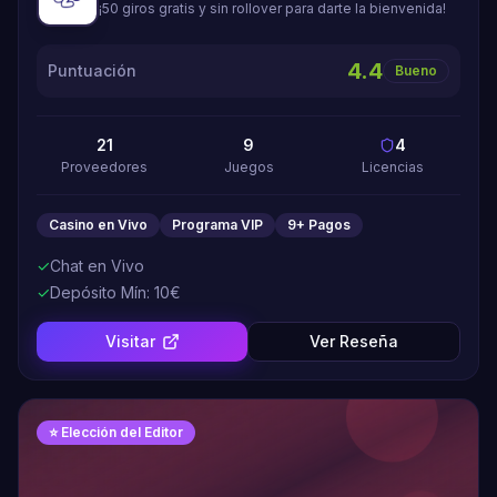
¡50 giros gratis y sin rollover para darte la bienvenida!
4.4
Puntuación
Bueno
21
9
4
Proveedores
Juegos
Licencia
s
Casino en Vivo
Programa VIP
9
+ Pagos
✓
Chat en Vivo
✓
Depósito Mín:
10€
Visitar
Ver Reseña
⭐ Elección del Editor