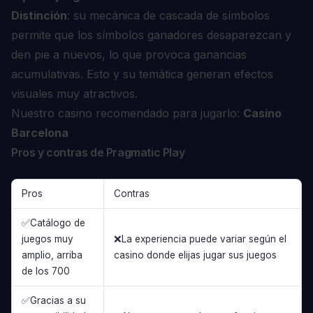
Distinción
: su mecánica de cascada de símbolos
permite que los símbolos ganadores desaparezcan y
den pie a nuevos, lo que provoca ganancias
acumulativas. Esto y su temática generan efectos
visuales muy atractivos.
Nuestro casino recomendado para jugarlo:
Casino
Barcelona
Pros y contras de Pragmatic Play
Pros
Contras
✅Catálogo de
juegos muy
❌La experiencia puede variar según el
amplio, arriba
casino donde elijas jugar sus juegos
de los 700
✅Gracias a su