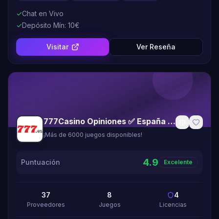
✓
Chat en Vivo
✓
Depósito Mín:
10€
Visitar
Ver Reseña
777Casino Opiniones ✅ España 2026
¡Más de 6000 juegos disponibles!
4.9
Puntuación
Excelente
37
8
4
Proveedores
Juegos
Licencia
s