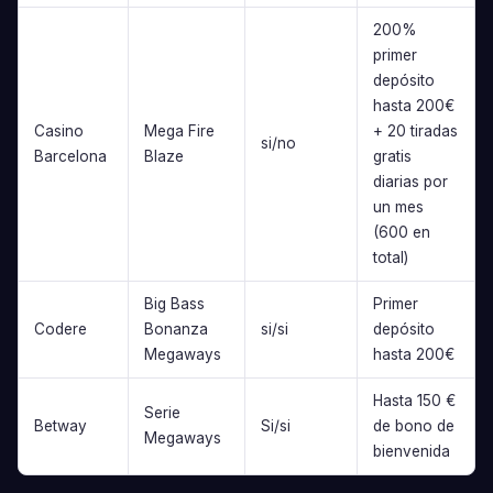
200%
primer
depósito
hasta 200€
Casino
Mega Fire
+ 20 tiradas
si/no
Barcelona
Blaze
gratis
diarias por
un mes
(600 en
total)
Big Bass
Primer
Codere
Bonanza
si/si
depósito
Megaways
hasta 200€
Hasta 150 €
Serie
Betway
Si/si
de bono de
Megaways
bienvenida