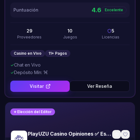
4.6
Puntuación
Excelente
29
10
5
Proveedores
Juegos
Licencia
s
Casino en Vivo
11
+ Pagos
✓
Chat en Vivo
✓
Depósito Mín:
1€
Visitar
Ver Reseña
⭐ Elección del Editor
PlayUZU Casino Opiniones ✅ España 2026