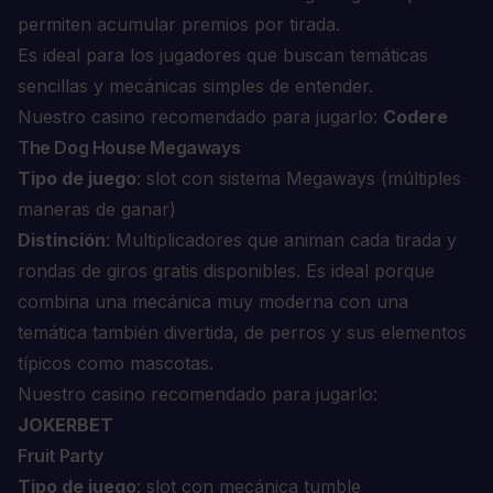
permiten acumular premios por tirada.
Es ideal para los jugadores que buscan temáticas
sencillas y mecánicas simples de entender.
Nuestro casino recomendado para jugarlo:
Codere
The Dog House Megaways
Tipo de juego
: slot con sistema Megaways (múltiples
maneras de ganar)
Distinción
: Multiplicadores que animan cada tirada y
rondas de giros gratis disponibles. Es ideal porque
combina una mecánica muy moderna con una
temática también divertida, de perros y sus elementos
típicos como mascotas.
Nuestro casino recomendado para jugarlo:
JOKERBET
Fruit Party
Tipo de juego
: slot con mecánica tumble