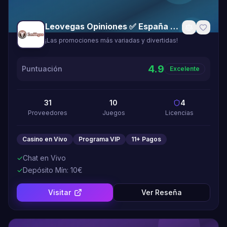
Leovegas Opiniones ✅ España 2026
¡Las promociones más variadas y divertidas!
4.9
Puntuación
Excelente
31
10
4
Proveedores
Juegos
Licencia
s
Casino en Vivo
Programa VIP
11
+ Pagos
✓
Chat en Vivo
✓
Depósito Mín:
10€
Visitar
Ver Reseña