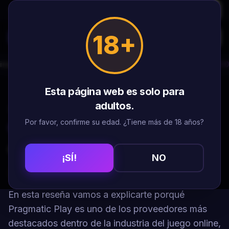
Casinos con Licencia y Regulados
Togg
18+
no Barcelona Opiniones ✅ España 2026
5.0
200% hasta 200
Esta página web es solo para
adultos.
Casinos
Proveedores
Pragmatic Play
Por favor, confirme su edad. ¿Tiene más de 18 años?
Pragmatic Play
Casinos con Pragmatic Play
¡SÍ!
NO
3× Winner
En esta reseña vamos a explicarte porqué
Pragmatic Play es uno de los proveedores más
destacados dentro de la industria del juego online,