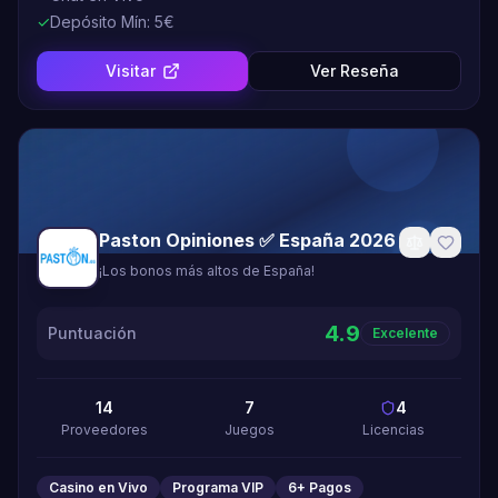
✓
Depósito Mín:
5€
Visitar
Ver Reseña
Paston Opiniones ✅ España 2026
¡Los bonos más altos de España!
4.9
Puntuación
Excelente
14
7
4
Proveedores
Juegos
Licencia
s
Casino en Vivo
Programa VIP
6
+ Pagos