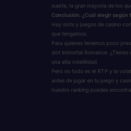
suerte, la gran mayoría de los q
Conclusión: ¿Cuál elegir según t
Hay slots y juegos de casino con
que tengamos.
Para quienes tenemos poco presu
slot Immortal Romance. ¿Tienes u
una alta volatilidad.
Pero no todo es el RTP y la vola
antes de jugar en tu juego y cas
nuestro ranking puedes encontrar