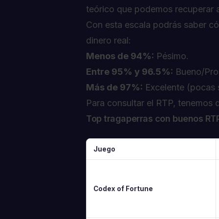
teórico que podemos recuperar a
Con esta escala podrás saber cóm
dinero real:
Menos de 94%:
Pésimo.
Entre 95% y 96.5%:
Bueno/Pro
Más de 97%:
Excelente (pocas s
Para consultar el RTP, tenemos q
Top tragaperras con buenos RTP
Juego
Codex of Fortune