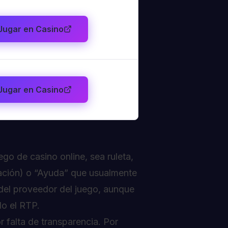
Jugar en Casino
Jugar en Casino
ego de casino online, sea ruleta,
rmación) o “Ayuda” que usualmente
del proveedor del juego, aunque
do el RTP.
 falta de transparencia. Por