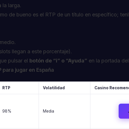
 la larga.
o de bueno es el RTP de un título en específico; tenl
medio.
lots llegan a este porcentaje).
ue pulsar el
botón de “i” o “Ayuda”
en la portada de
 para jugar en España
RTP
Volatilidad
Casino Recomen
98%
Media