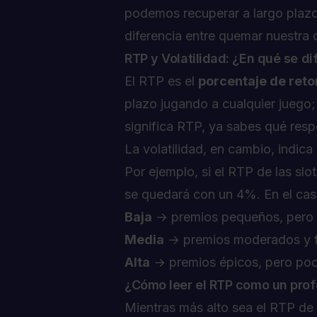
podemos recuperar a largo plazo
diferencia entre quemar nuestra
RTP y Volatilidad: ¿En qué se d
El RTP es el
porcentaje de ret
plazo jugando a cualquier juego;
significa RTP, ya sabes qué resp
La volatilidad, en cambio, indic
Por ejemplo, si el RTP de las slo
se quedará con un 4%. En el caso 
Baja
→ premios pequeños, pero fr
Media
→ premios moderados y fr
Alta
→ premios épicos, pero poco
¿Cómo leer el RTP como un prof
Mientras más alto sea el RTP de 