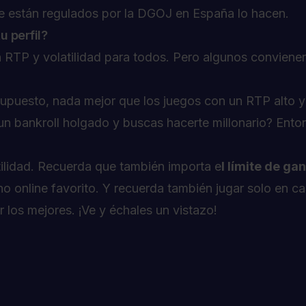
ue están regulados por la DGOJ en España lo hacen.
u perfil?
 RTP y volatilidad para todos. Pero algunos convienen
puesto, nada mejor que los juegos con un RTP alto y u
n bankroll holgado y buscas hacerte millonario? Enton
tilidad. Recuerda que también importa e
l límite de ga
ino online favorito. Y recuerda también jugar solo en 
 los mejores. ¡Ve y échales un vistazo!