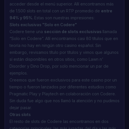
acceder desde el menú superior. Allí encontramos más
de 1.500 slots en total con un RTP promedio de
entre
94% y 95%.
Estas son nuestras impresiones:
Slots exclusivas "Solo en Codere"
Codere tiene una
sección de slots exclusivas
llamada
“Solo en Codere”. Allí encontramos casi 80 títulos que en
teoría no hay en ningún otro casino español. Sin
embargo, revisamos título por títulos y vimos que algunos
sí están disponibles en otros sitios, como Lawn n'
Disorder y Dino Drop, por solo mencionar un par de
ejemplos.
Creemos que fueron exclusivos para este casino por un
tiempo o fueron lanzados por diferentes estudios como
Pragmatic Play y Playtech en colaboración con Codere.
Sin duda fue algo que nos llamó la atención y no pudimos
dejar pasar.
Otras slots
El resto de slots de Codere las encontramos en dos
categorías principales: las más jugadas del día y las más