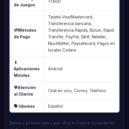
+1.600
de Juegos
Tarjeta Visa/Mastercard,
Transferencia bancaria,
💳Métodos
Transferencia Rápida, Bizum, Rapid
de Pago
Transfer, PayPal, Skrill, Neteller,
MuchBetter, Paysafecard, Pagos en
locales Codere
📱
Aplicaciones
Android
Móviles
💬Atención
Chat en vivo, Correo, Teléfono
al Cliente
🗣️​ Idiomas
Español
Bonos y promociones que ofrece Codere a jugadores