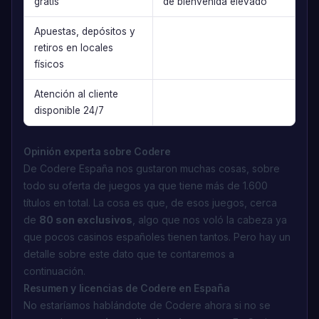
gratis
de bienvenida elevado
Apuestas, depósitos y
retiros en locales
físicos
Atención al cliente
disponible 24/7
Opinión experta sobre Codere
De Codere España nos gustaron muchas cosas, sobre
todo su oferta de juegos ya que tiene más de 1.600
títulos en total. La cosa es que, de esos juegos, cerca
de
80 son exclusivos
, algo que nos voló la cabeza ya
que pocos casinos españoles tienen tantos. Pero hay un
detalle sobre este dato que te contaremos a
continuación.
Resumen y licencias de Codere en España
No estaríamos hablándote de Codere ahora si no se