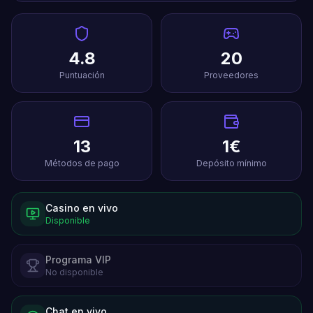
4.8
20
Puntuación
Proveedores
13
1€
Métodos de pago
Depósito mínimo
Casino en vivo
Disponible
Programa VIP
No disponible
Chat en vivo