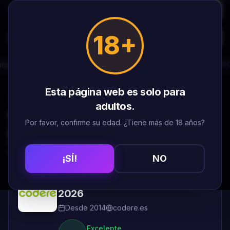
Casinos con Licencia y Regulados
Togg
18+
ino Barcelona Opiniones ✅ España 2026
5.0
200% hasta 20
Esta página web es solo para
Casinos
Codere Opiniones ✅ España 2026
adultos.
Ines Ledo
Por
Por favor, confirme su edad. ¿Tiene más de 18 años?
Autora en CasinoBrothers
Borja Imbergamo
Verificado por
Autor en CasinoBrothers
Actualizado el
30 de abril de 2026
¡SÍ!
NO
Codere Opiniones ✅ España
2026
Desde
2014
codere.es
Excelente