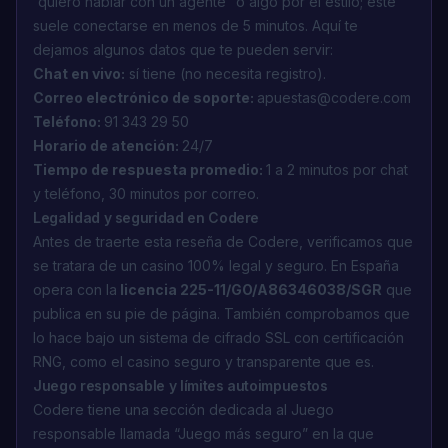
“quiero hablar con un agente” o algo por el estilo; este
suele conectarse en menos de 5 minutos. Aquí te
dejamos algunos datos que te pueden servir:
Chat en vivo:
sí tiene (no necesita registro).
Correo electrónico de soporte:
apuestas@codere.com
Teléfono:
91 343 29 50
Horario de atención:
24/7
Tiempo de respuesta promedio:
1 a 2 minutos por chat
y teléfono, 30 minutos por correo.
Legalidad y seguridad en Codere
Antes de traerte esta reseña de Codere, verificamos que
se tratara de un casino 100% legal y seguro. En España
opera con la
licencia 225-11/GO/A86346038/SGR
que
publica en su pie de página. También comprobamos que
lo hace bajo un sistema de cifrado SSL con certificación
RNG, como el casino seguro y transparente que es.
Juego responsable y límites autoimpuestos
Codere tiene una sección dedicada al Juego
responsable llamada “Juego más seguro” en la que