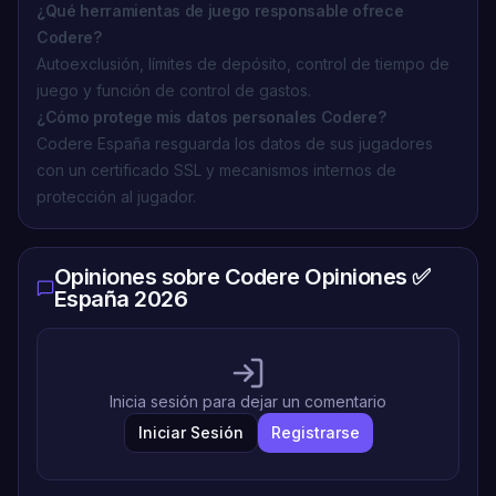
¿Qué herramientas de juego responsable ofrece
Codere?
Autoexclusión, límites de depósito, control de tiempo de
juego y función de control de gastos.
¿Cómo protege mis datos personales Codere?
Codere España resguarda los datos de sus jugadores
con un certificado SSL y mecanismos internos de
protección al jugador.
Opiniones sobre Codere Opiniones ✅
España 2026
Inicia sesión para dejar un comentario
Iniciar Sesión
Registrarse