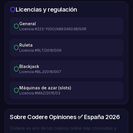
Licencias y regulación
General
Licencia #
223-11/GO/A86346038/SGR
Ruleta
Licencia #
RLT/2016/009
Blackjack
Licencia #
BLJ/2016/007
Máquinas de azar (slots)
Licencia #
MAZ/2015/03
Sobre
Codere Opiniones ✅ España 2026
Codere es uno de los casinos online más conocidos y