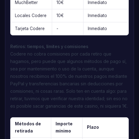
MuchBetter
10€
Inmediato
Locales Codere
10€
Inmediato
Tarjeta Codere
-
Inmediato
Retiros: tiempos, límites y comisiones
Codere no cobra comisiones por cada retiro que
hagamos, pero puede que algunos métodos de pago sí,
sea por mantenimiento o uso de la cuenta, aunque
nosotros recibimos el 100% de nuestros pagos mediante
PayPal y transferencias bancarias sin deducciones por
comisiones, ni cosas raras. Solo ten en cuenta algo: para
retirar, tuvimos que verificar nuestra identidad; sin eso no
es posible sacar ganancias de este casino, ni siquiera 1€.
Métodos de
Importe
Plazo
retirada
mínimo