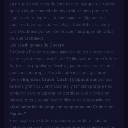
ya no son exclusivos de este casino, aunque es posible
que en algún momento lo hayan sido como parte de
algún evento especial de lanzamiento. Algunos de
nuestros favoritos son Fruit Blast, Gold Blitz Ultimate y
Cash Goddess por ser de los que más pagan de todos
los que probamos.
Los crash games de Codere
En Casino Brothers somos amantes de los juegos crash,
así que probamos los más de 20 títulos que tiene Codere.
Aquí el más popular es Aviator, que curiosamente tiene
una sección propia. Pero los que más nos gustaron
fueron
Big Bass Crash, Cash It y Spaceman
por sus
buenos gráficos y animaciones, y también porque nos
sirvieron para recuperar las pérdidas que hicimos en
otros juegos y ganar mucho dinero en pocos minutos.
¿Qué métodos de pago son aceptados por Codere en
España?
En el cajero de Codere pudimos acceder a muchos
métodos de pago para recargar nuestra cuenta y sacar