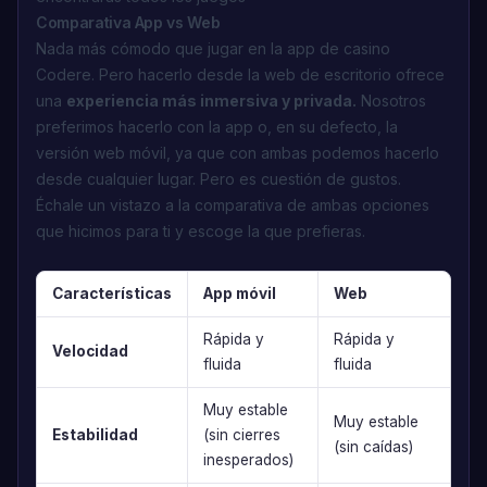
Comparativa App vs Web
Nada más cómodo que jugar en la app de casino
Codere. Pero hacerlo desde la web de escritorio ofrece
una
experiencia más inmersiva y privada.
Nosotros
preferimos hacerlo con la app o, en su defecto, la
versión web móvil, ya que con ambas podemos hacerlo
desde cualquier lugar. Pero es cuestión de gustos.
Échale un vistazo a la comparativa de ambas opciones
que hicimos para ti y escoge la que prefieras.
Características
App móvil
Web
Rápida y
Rápida y
Velocidad
fluida
fluida
Muy estable
Muy estable
Estabilidad
(sin cierres
(sin caídas)
inesperados)