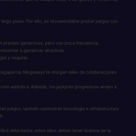
a largo plazo. Por ello, es recomendable probar juegos con
torgan premios generosos, pero con poca frecuencia.
renunciar a ganancias atractivas.
gas y seguras.
s tragaperras Megaways te otorgan miles de combinaciones
.
cción auténtica. Además, los jackpots progresivos atraen a
an juegos, también suministran tecnología e infraestructura
h.
ácil detectarlos; estos sitios deben tener licencia de la