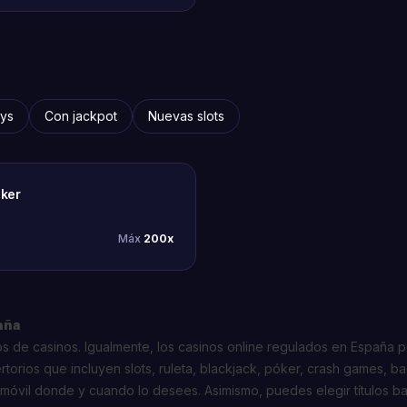
ys
Con jackpot
Nuevas slots
Demo
99
% RTP
ker
Máx
200x
aña
gos de casinos. Igualmente, los casinos online regulados en Españ
pertorios que incluyen slots, ruleta, blackjack, póker, crash games, 
o móvil donde y cuando lo desees. Asimismo, puedes elegir títulos