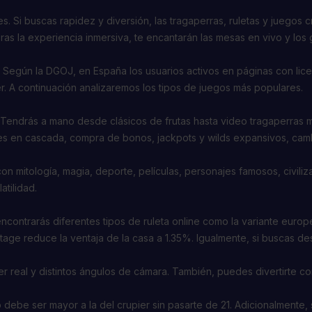
. Si buscas rapidez y diversión, las tragaperras, ruletas y juegos cr
ras la experiencia inmersiva, te encantarán las mesas en vivo y lo
 Según la DGOJ, en España los usuarios activos en páginas con lice
. A continuación analizaremos los tipos de juegos más populares.
o. Tendrás a mano desde clásicos de frutas hasta video tragaperras
 en cascada, compra de bonos, jackpots y wilds expansivos, cambi
n mitología, magia, deporte, películas, personajes famosos, civili
atilidad.
 encontrarás
diferentes tipos de ruleta online
como la variante europe
artage reduce la ventaja de la casa a 1.35%. Igualmente, si buscas de
r real y distintos ángulos de cámara. También, puedes divertirte con
o debe ser mayor a la del crupier sin pasarte de 21. Adicionalmente