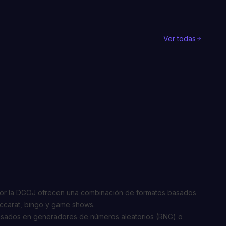
Ver todas
a por la DGOJ ofrecen una combinación de formatos basados
baccarat, bingo y game shows.
 basados en generadores de números aleatorios (RNG) o