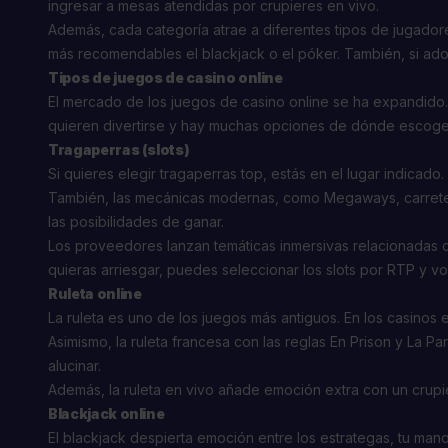
ingresar a mesas atendidas por crupieres en vivo.
Además, cada categoría atrae a diferentes tipos de jugadores
más recomendables el blackjack o el póker. También, si ado
Tipos de juegos de casino online
El mercado de los juegos de casino online se ha expandido.
quieren divertirse y hay muchas opciones de dónde escoger
Tragaperras (slots)
Si quieres
elegir tragaperras
top, estás en el lugar indicad
También, las mecánicas modernas, como Megaways, carretes
las posibilidades de ganar.
Los proveedores lanzan temáticas inmersivas relacionadas co
quieras arriesgar, puedes seleccionar los slots por RTP y vol
Ruleta online
La ruleta es uno de los juegos más antiguos. En los casinos
Asimismo, la ruleta francesa con las reglas En Prison y La P
alucinar.
Además, la ruleta en vivo añade emoción extra con un crupie
Blackjack online
El blackjack despierta emoción entre los estrategas, tu man