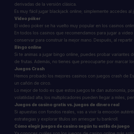
derivadas de la versión clásica.
Es muy fácil
jugar blackjack online
; simplemente accedes al j
Vídeo póker
El video poker se ha vuelto muy popular en los casinos onl
En todos los
casinos que recomendamos para jugar a video
conservar para construir la mejor mano. Después, al reparti
Bingo online
Si te animas a
jugar bingo online
, puedes probar variantes d
de frutas. Además, no tienes que preocuparte por marcar los
Juegos Crash
Hemos probado los
mejores casinos con juegos crash
de Es
un cañón de circo.
Lo mejor de todo es que estos juegos te dan autonomía, por
volatilidad alta; los multiplicadores pueden llegar a miles, 
Juegos de casino gratis vs. juegos de dinero real
Si apuestas con fondos reales, vas a vivir la emoción autén
estrategias y explorar títulos sin arriesgar tu bankroll.
Cómo elegir juegos de casino según tu estilo de juego
Ya conoces cuáles son los juegos de casino online más solic