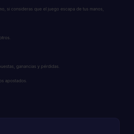
smo, si consideras que el juego escapa de tus manos,
otros.
puestas, ganancias y pérdidas.
dos apostados.