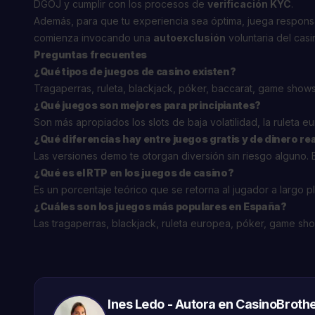
DGOJ y cumplir con los procesos de
verificación KYC
.
Además, para que tu experiencia sea óptima, juega respo
comienza invocando una
autoexclusión
voluntaria del cas
Preguntas frecuentes
¿Qué tipos de juegos de casino existen?
Tragaperras, ruleta, blackjack, póker, baccarat, game shows,
¿Qué juegos son mejores para principiantes?
Son más apropiados los slots de baja volatilidad, la ruleta eu
¿Qué diferencias hay entre juegos gratis y de dinero re
Las versiones demo te otorgan diversión sin riesgo alguno. 
¿Qué es el RTP en los juegos de casino?
Es un porcentaje teórico que se retorna al jugador a largo p
¿Cuáles son los juegos más populares en España?
Las tragaperras, blackjack, ruleta europea, póker, game sh
Ines Ledo - Autora en CasinoBroth