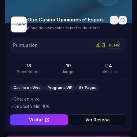
One Casino Opiniones ✅ España 2026
¡Bono de bienvenida muy fácil de liberar!
4.3
Puntuación
Bueno
13
10
4
Proveedores
Juegos
Licencia
s
Casino en Vivo
Programa VIP
5
+ Pagos
✓
Chat en Vivo
✓
Depósito Mín:
10€
Visitar
Ver Reseña