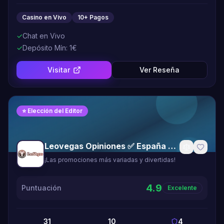
Casino en Vivo
10
+ Pagos
✓
Chat en Vivo
✓
Depósito Mín:
1€
Visitar
Ver Reseña
⭐ Elección del Editor
Leovegas Opiniones ✅ España 2026
¡Las promociones más variadas y divertidas!
4.9
Puntuación
Excelente
31
10
4