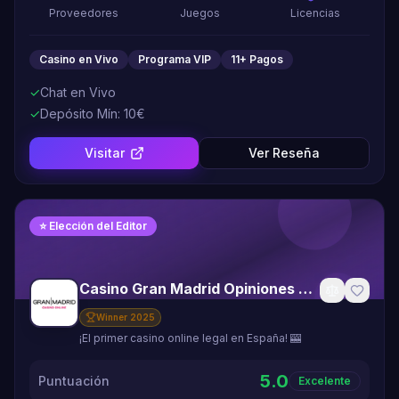
Proveedores
Juegos
Licencia
s
Casino en Vivo
Programa VIP
11
+ Pagos
✓
Chat en Vivo
✓
Depósito Mín:
10€
Visitar
Ver Reseña
⭐ Elección del Editor
Casino Gran Madrid Opiniones ✅ España 2026
Winner 2025
¡El primer casino online legal en España! 🎰
5.0
Puntuación
Excelente