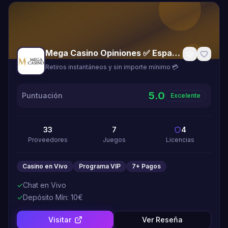
Mega Casino Opiniones ✅ España 2026
Retiros instantáneos y sin importe mínimo 💳
5.0
Puntuación
Excelente
33
7
4
Proveedores
Juegos
Licencia
s
Casino en Vivo
Programa VIP
7
+ Pagos
✓
Chat en Vivo
✓
Depósito Mín:
10€
Visitar
Ver Reseña