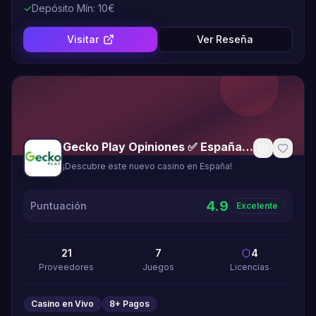
✓
Depósito Mín:
10€
Visitar
Ver Reseña
Gecko Play Opiniones ✅ España 2026
¡Descubre este nuevo casino en España!
4.9
Puntuación
Excelente
21
7
4
Proveedores
Juegos
Licencia
s
Casino en Vivo
8
+ Pagos