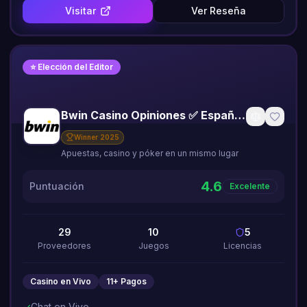
Visitar
Ver Reseña
⭐ Elección del Editor
Bwin Casino Opiniones ✅ España 2026
Winner 2025
Apuestas, casino y póker en un mismo lugar
4.6
Puntuación
Excelente
29
10
5
Proveedores
Juegos
Licencia
s
Casino en Vivo
11
+ Pagos
✓
Chat en Vivo