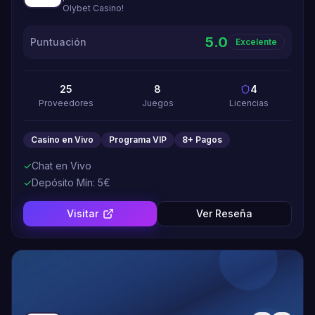
Olybet Casino!
5.0
Puntuación
Excelente
25
8
4
Proveedores
Juegos
Licencia
s
Casino en Vivo
Programa VIP
8
+ Pagos
✓
Chat en Vivo
✓
Depósito Mín:
5€
Visitar
Ver Reseña