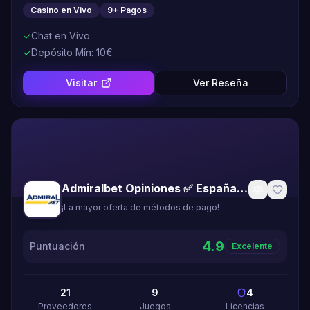
Casino en Vivo
9
+ Pagos
✓
Chat en Vivo
✓
Depósito Mín:
10€
Visitar
Ver Reseña
Admiralbet Opiniones ✅ España 2026
¡La mayor oferta de métodos de pago!
4.9
Puntuación
Excelente
21
9
4
Proveedores
Juegos
Licencia
s