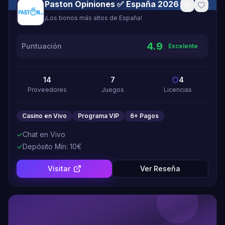
Paston Opiniones ✅ España 2026
¡Los bonos más altos de España!
4.9
Puntuación
Excelente
14
7
4
Proveedores
Juegos
Licencia
s
Casino en Vivo
Programa VIP
6
+ Pagos
✓
Chat en Vivo
✓
Depósito Mín:
10€
Visitar
Ver Reseña