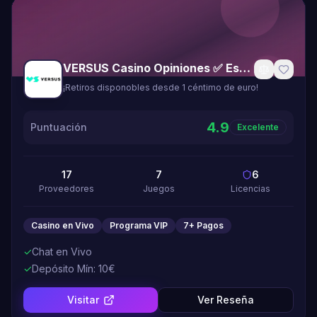
VERSUS Casino Opiniones ✅ España 2026
¡Retiros disponobles desde 1 céntimo de euro!
4.9
Puntuación
Excelente
17
7
6
Proveedores
Juegos
Licencia
s
Casino en Vivo
Programa VIP
7
+ Pagos
✓
Chat en Vivo
✓
Depósito Mín:
10€
Visitar
Ver Reseña