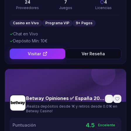
24
7
4
Proveedores
Juegos
Licencia
s
Casino en Vivo
Programa VIP
9
+ Pagos
✓
Chat en Vivo
✓
Depósito Mín:
10€
Visitar
Ver Reseña
Betway Opiniones ✅ España 2026
¡Realiza depósitos desde 1€ y retiros desde 0.01€ en
Betway Casino!
4.5
Puntuación
Excelente