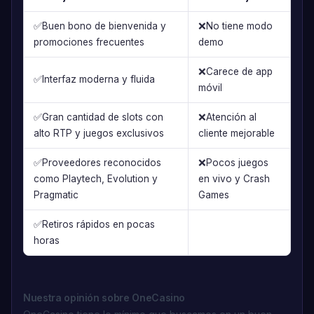
✅Buen bono de bienvenida y
❌​No tiene modo
promociones frecuentes
demo
❌​Carece de app
✅Interfaz moderna y fluida
móvil
✅Gran cantidad de slots con
❌​Atención al
alto RTP y juegos exclusivos
cliente mejorable
✅Proveedores reconocidos
❌​Pocos juegos
como Playtech, Evolution y
en vivo y Crash
Pragmatic
Games
✅Retiros rápidos en pocas
horas
Nuestra opinión sobre OneCasino