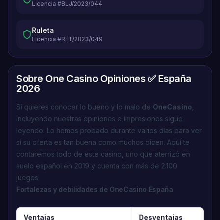
Licencia #
BLJ/2023/044
Ruleta
Licencia #
RLT/2023/049
Sobre
One Casino Opiniones ✅ España
2026
Si quieres conocer lo bueno y lo malo de
OneCasino
,
incluyendo nuestras opiniones e impresiones sigue
leyendo. Lo hemos probado durante varios días para ver
si su oferta es tan buena como muchos dicen. Aquí te
contaremos todo de este casino, uno que aterrizó en
suelo español en 2019 y cuenta con más de 2.100
juegos.
Fortalezas y debilidades de OneCasino España
Ventajas
Desventajas