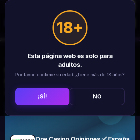
Casinos con Licencia y Regulados
Togg
18+
ino Barcelona Opiniones ✅ España 2026
5.0
200% hasta 20
Esta página web es solo para
Casinos
One Casino Opiniones ✅ España 2026
adultos.
Ines Ledo
Por
Por favor, confirme su edad. ¿Tiene más de 18 años?
Autora en CasinoBrothers
Borja Imbergamo
Verificado por
Autor en CasinoBrothers
Actualizado el
28 de mayo de 2026
¡SÍ!
NO
One Casino Opiniones ✅ España