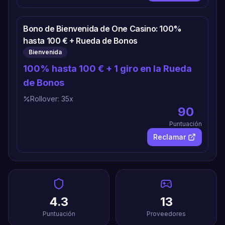
Bono de Bienvenida de One Casino: 100%
hasta 100 € + Rueda de Bonos
Bienvenida
100% hasta 100 € + 1 giro en la Rueda
de Bonos
Rollover:
35
x
90
Puntuación
Reclamar
4.3
13
Puntuación
Proveedores