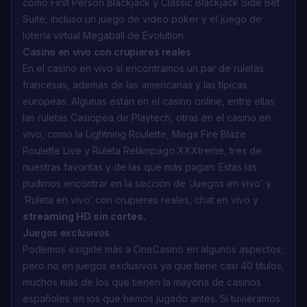
como
First Person Blackjack
y
Classic Blackjack Side Bet
Suite
, incluso un juego de video póker y el juego de
lotería virtual Megaball de Evolution.
Casino en vivo con crupieres reales
En el casino en vivo sí encontramos un par de ruletas
francesas, además de las americanas y las típicas
europeas. Algunas están en el casino online, entre ellas
las ruletas Casiopea de Playtech, otras en el casino en
vivo, como la
Lightning Roulett
e,
Mega Fire Blaze
Roulette Live
y
Ruleta Relámpago XXXtreme
, tres de
nuestras favoritas y de las que más pagan. Estas las
pudimos encontrar en la sección de ‘Juegos en vivo’ y
‘Ruleta en vivo’ con crupieres reales, chat en vivo y
streaming HD sin cortes.
Juegos exclusivos
Podemos exigirle más a OneCasino en algunos aspectos,
pero no en juegos exclusivos ya que tiene casi 40 títulos,
muchos más de los que tienen la mayoría de casinos
españoles en los que hemos jugado antes. Si tuviéramos