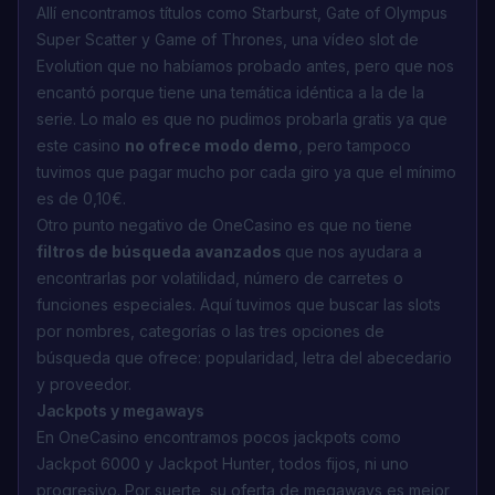
Allí encontramos títulos como
Starburst
, Gate of Olympus
Super Scatter
y
Game of Thrones
, una vídeo slot de
Evolution que no habíamos probado antes, pero que nos
encantó porque tiene una temática idéntica a la de la
serie. Lo malo es que no pudimos probarla gratis ya que
este casino
no ofrece modo demo
, pero tampoco
tuvimos que pagar mucho por cada giro ya que el mínimo
es de 0,10€.
Otro punto negativo de OneCasino es que no tiene
filtros de búsqueda avanzados
que nos ayudara a
encontrarlas por volatilidad, número de carretes o
funciones especiales. Aquí tuvimos que buscar las slots
por nombres, categorías o las tres opciones de
búsqueda que ofrece: popularidad, letra del abecedario
y proveedor.
Jackpots y megaways
En OneCasino encontramos pocos jackpots como
Jackpot 6000
y
Jackpot Hunter
, todos fijos, ni uno
progresivo. Por suerte, su oferta de megaways es mejor,