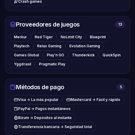
Crash games
Proveedores de juegos
13
Merkur
Red Tiger
NoLimit City
Blueprint
Playtech
Relax Gaming
Evolution Gaming
Games Global
Play’n GO
Thunderkick
QuickSpin
Yggdrasil
Pragmatic Play
Métodos de pago
5
Visa → La más popular
Mastercard → Fácil y rápido
PayPal → Pagos instantáneos
Bizum → Depósitos al instante
Transferencia bancaria → Seguridad total