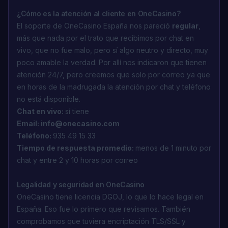
¿Cómo es la atención al cliente en OneCasino?
El soporte de OneCasino España nos pareció
regular
,
más que nada por el trato que recibimos por chat en
vivo, que no fue malo, pero sí algo neutro y directo, muy
poco amable la verdad. Por allí nos indicaron que tienen
atención 24/7, pero creemos que solo por correo ya que
en horas de la madrugada la atención por chat y teléfono
no está disponible.
Chat en vivo:
sí tiene
Email:
info@onecasino.com
Teléfono:
935 49 15 33
Tiempo de respuesta promedio:
menos de 1 minuto por
chat y entre 2 y 10 horas por correo
Legalidad y seguridad en OneCasino
OneCasino tiene licencia DGOJ, lo que lo hace legal en
España. Eso fue lo primero que revisamos. También
comprobamos que tuviera encriptación TLS/SSL y