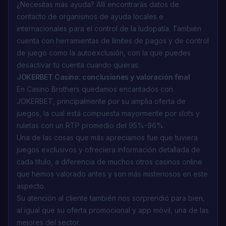
¿Necesitas más ayuda? Allí encontrarás datos de
contacto de organismos de ayuda locales e
internacionales para el control de la ludopatía. También
cuenta con herramientas de límites de pagos y de control
de juego como la autoexclusión, con la que puedes
desactivar tu cuenta cuando quieras.
JOKERBET Casino: conclusiones y valoración final
En Casino Brothers quedamos encantados con
JOKERBET, principalmente por su amplia oferta de
juegos, la cual está compuesta mayormente por slots y
ruletas con un RTP promedio del 95%-96%.
Una de las cosas que más apreciamos fue que tuviera
juegos exclusivos y ofreciera información detallada de
cada título, a diferencia de muchos otros casinos online
que hemos valorado antes y son más misteriosos en este
aspecto.
Su atención al cliente también nos sorprendió para bien,
al igual que su oferta promocional y app móvil, una de las
mejores del sector.