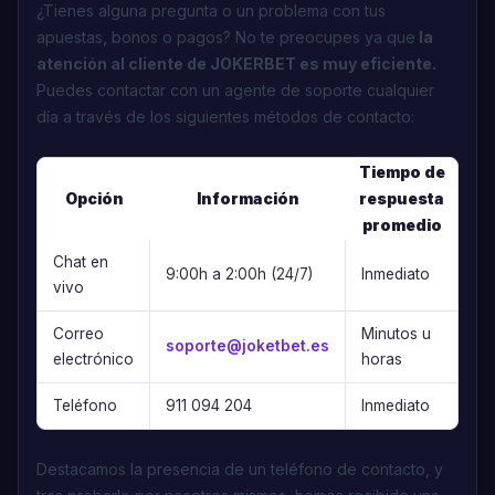
¿Tienes alguna pregunta o un problema con tus
apuestas, bonos o pagos? No te preocupes ya que
la
atención al cliente de JOKERBET es muy eficiente.
Puedes contactar con un agente de soporte cualquier
día a través de los siguientes métodos de contacto:
Tiempo de
Opción
Información
respuesta
promedio
Chat en
9:00h a 2:00h (24/7)
Inmediato
vivo
Correo
Minutos u
soporte@joketbet.es
electrónico
horas
Teléfono
911 094 204
Inmediato
Destacamos la presencia de un teléfono de contacto, y