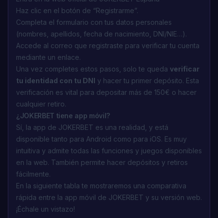
Haz clic en el botón de “Registrarme”.
Completa el formulario con tus datos personales
(nombres, apellidos, fecha de nacimiento, DNI/NIE…).
Accede al correo que registraste para verificar tu cuenta
mediante un enlace.
Una vez completes estos pasos, solo te queda
verificar
tu identidad con tu DNI
y hacer tu primer depósito. Esta
verificación es vital para depositar más de 150€ o hacer
cualquier retiro.
¿JOKERBET tiene app móvil?
Sí, la app de JOKERBET es una realidad, y está
disponible tanto para Android como para iOS. Es muy
intuitiva y admite todas las funciones y juegos disponibles
en la web. También permite hacer depósitos y retiros
fácilmente.
En la siguiente tabla te mostraremos una comparativa
rápida entre la app móvil de JOKERBET y su versión web.
¡Échale un vistazo!