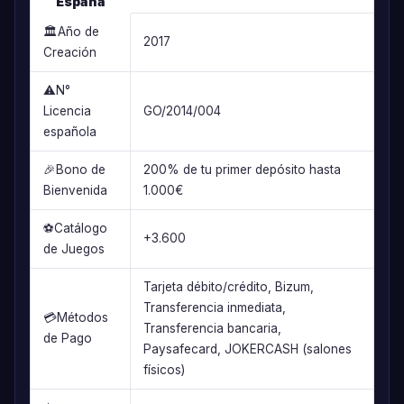
España
🏛️Año de
2017
Creación
⚠️N°
Licencia
GO/2014/004
española
🎉Bono de
200% de tu primer depósito hasta
Bienvenida
1.000€
⚽️Catálogo
+3.600
de Juegos
Tarjeta débito/crédito, Bizum,
Transferencia inmediata,
💳Métodos
Transferencia bancaria,
de Pago
Paysafecard, JOKERCASH (salones
físicos)