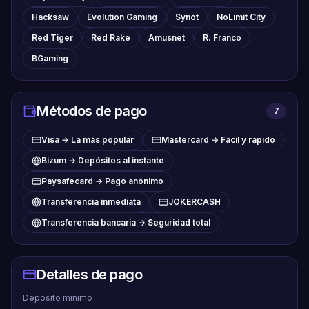
Hacksaw
Evolution Gaming
Synot
NoLimit City
Red Tiger
Red Rake
Amusnet
R. Franco
BGaming
Métodos de pago
7
Visa → La más popular
Mastercard → Fácil y rápido
Bizum → Depósitos al instante
Paysafecard → Pago anónimo
Transferencia inmediata
JOKERCASH
Transferencia bancaria → Seguridad total
Detalles de pago
Depósito mínimo