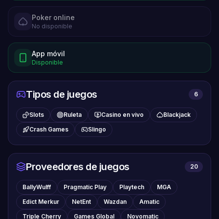
Poker online
No disponible
App móvil
Disponible
Tipos de juegos
6
Slots
Ruleta
Casino en vivo
Blackjack
Crash Games
Slingo
Proveedores de juegos
20
BallyWulff
Pragmatic Play
Playtech
MGA
Edict Merkur
NetEnt
Wazdan
Amatic
Triple Cherry
Games Global
Novomatic