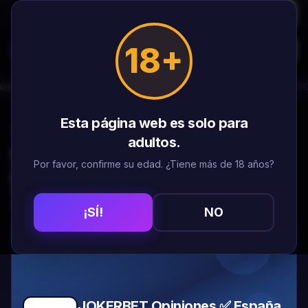
Casinos con Licencia y Regulados
Togg
18+
ino Barcelona Opiniones ✅ España 2026
5.0
200% hasta 20
Esta página web es solo para
Casinos
JOKERBET Opiniones ✅ España 2026
adultos.
Ines Ledo
Por
Por favor, confirme su edad. ¿Tiene más de 18 años?
Autora en CasinoBrothers
Borja Imbergamo
Verificado por
Autor en CasinoBrothers
Actualizado el
8 de junio de 2026
¡SÍ!
NO
JOKERBET Opiniones ✅ España