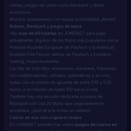
ruletas, juegos de cartas como blackjack y títulos
exclusivos.
Ahora lo analizaremos con mayor profundidad. ¡Atento!
Ruletas, Blackjack y juegos de mesa
Hay
más de 60 ruletas
en JOKERBET para jugar
actualmente. Algunos de los títulos más populares son la
Premium Roulette European de Playtech y la American
Roulette Firts Person, ambas de Playtech y Evolution
Gaming, respectivamente.
Las hay de todo tipo: americanas, europeas, francesas,
con multiplicadores, virtuales, automáticas y en vivo,
todas con un mínimo de apuesta de entre 0.10 y 0.25
euros, y un máximo de hasta 100 euros o más.
También hay una sección dedicada a juegos de
Blackjack con casi 20 títulos que seguramente te
encantará. ¿Qué tal si le echas un vistazo?
Casino en vivo con crupieres reales
En JOKERBET también hay varios
juegos de casino en