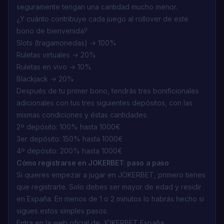
seguramente tengan una cantidad mucho menor.
¿Y cuánto contribuye cada juego al rollover de este
bono de bienvenida?
Slots (tragamonedas) → 100%
Ruletas virtuales → 20%
Ruletas en vivo → 10%
Blackjack → 20%
Después de tu primer bono, tendrás tres bonificionales
adicionales con tus tres siguientes depósitos, con las
mismas condiciones y éstas cantidades:
2º depósito: 100% hasta 1000€
3er depósito: 150% hasta 1000€
4º depósito: 200% hasta 1000€
Cómo registrarse en JOKERBET: paso a paso
Si quieres empezar a jugar en JOKERBET, primero tienes
que registrarte. Solo debes ser mayor de edad y residir
en España. En menos de 1 o 2 minutos lo habrás hecho si
sigues estos simples pasos:
Entra en la web oficial de JOKERBET España