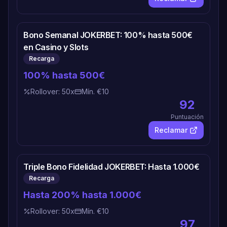
Bono Semanal JOKERBET: 100% hasta 500€
en Casino y Slots
Recarga
100% hasta 500€
Rollover:
50
x
Mín.
€10
92
Puntuación
Reclamar
Triple Bono Fidelidad JOKERBET: Hasta 1.000€
Recarga
Hasta 200% hasta 1.000€
Rollover:
50
x
Mín.
€10
97