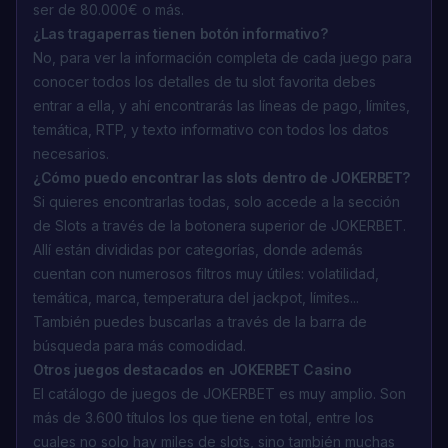
ser de 80.000€ o más.
¿Las tragaperras tienen botón informativo?
No, para ver la información completa de cada juego para
conocer todos los detalles de tu slot favorita debes
entrar a ella, y ahí encontrarás las líneas de pago, límites,
temática, RTP, y texto informativo con todos los datos
necesarios.
¿Cómo puedo encontrar las slots dentro de JOKERBET?
Si quieres encontrarlas todas, solo accede a la sección
de Slots a través de la botonera superior de JOKERBET.
Allí están divididas por categorías, donde además
cuentan con numerosos filtros muy útiles: volatilidad,
temática, marca, temperatura del jackpot, límites...
También puedes buscarlas a través de la barra de
búsqueda para más comodidad.
Otros juegos destacados en JOKERBET Casino
El catálogo de juegos de JOKERBET es muy amplio. Son
más de 3.600 títulos los que tiene en total, entre los
cuales no solo hay miles de slots, sino también muchas