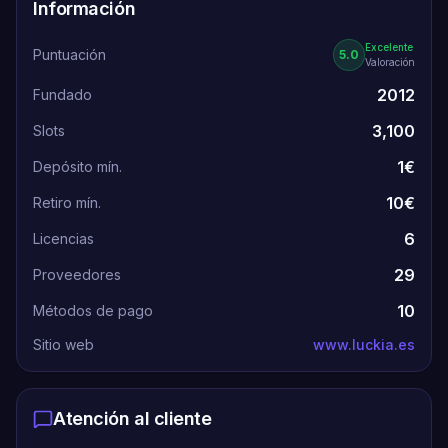
Información
Excelente
Puntuación
5.0
Valoración
2012
Fundado
3,100
Slots
1€
Depósito mín.
10€
Retiro mín.
6
Licencias
29
Proveedores
10
Métodos de pago
Sitio web
www.luckia.es
Atención al cliente