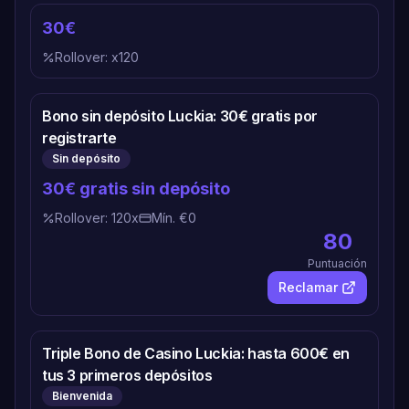
30€
Rollover:
x120
Bono sin depósito Luckia: 30€ gratis por
registrarte
Sin depósito
30€ gratis sin depósito
Rollover:
120
x
Mín.
€0
80
Puntuación
Reclamar
Triple Bono de Casino Luckia: hasta 600€ en
tus 3 primeros depósitos
Bienvenida