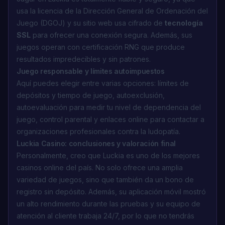
usa la licencia de la Dirección General de Ordenación del
Juego (DGOJ) y su sitio web usa cifrado de
tecnología
SSL
para ofrecer una conexión segura. Además, sus
juegos operan con certificación RNG que produce
resultados impredecibles y sin patrones.
Juego responsable y límites autoimpuestos
Aquí puedes elegir entre varias opciones: límites de
depósitos y tiempo de juego, autoexclusión,
autoevaluación para medir tu nivel de dependencia del
juego, control parental y enlaces online para contactar a
organizaciones profesionales contra la ludopatía.
Luckia Casino: conclusiones y valoración final
Personalmente, creo que Luckia es uno de los mejores
casinos online del país. No solo ofrece una amplia
variedad de juegos, sino que también da un bono de
registro sin depósito. Además, su aplicación móvil mostró
un alto rendimiento durante las pruebas y su equipo de
atención al cliente trabaja 24/7, por lo que no tendrás