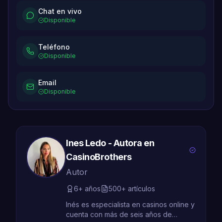
Chat en vivo
Disponible
Teléfono
Disponible
Email
Disponible
Ines Ledo - Autora en
CasinoBrothers
Autor
6
+ años
500
+ artículos
Inés es especialista en casinos online y
cuenta con más de seis años de