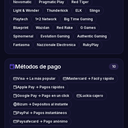
Novomatic
Pragmatic Play
Red Tiger
Light & Wonder
Thunderkick
ELK
Slingo
Playtech
1x2 Network
Big Time Gaming
Blueprint
Wazdan
Red Rake
G Games
Spinomenal
Evolution Gaming
Authentic Gaming
Fantasma
Nazzionale Electronica
RubyPlay
Métodos de pago
10
Visa → La más popular
Mastercard → Fácil y rápido
Apple Pay → Pagos rápidos
Google Pay → Pago en un click
Luckia cajero
Bizum → Depósitos al instante
PayPal → Pagos instantáneos
Paysafecard → Pago anónimo