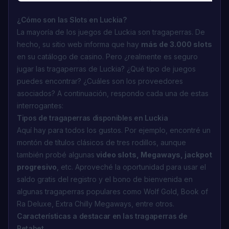
¿Cómo son las Slots en Luckia?
La mayoría de los juegos de Luckia son tragaperras. De
hecho, su sitio web informa que hay
más de 3.000 slots
en su catálogo de casino. Pero ¿realmente es seguro
jugar las tragaperras de Luckia? ¿Qué tipo de juegos
puedes encontrar? ¿Cuáles son los proveedores
asociados? A continuación, respondo cada una de estas
interrogantes:
Tipos de tragaperras disponibles en Luckia
Aquí hay para todos los gustos. Por ejemplo, encontré un
montón de títulos clásicos de tres rodillos, aunque
también probé algunas
video slots, Megaways, jackpot
progresivo
, etc. Aproveché la oportunidad para usar el
saldo gratis del registro y el bono de bienvenida en
algunas tragaperras populares como
Wolf Gold
,
Book of
Ra Deluxe
,
Extra Chilly Megaways
, entre otros.
Características a destacar en las tragaperras de
Retabet