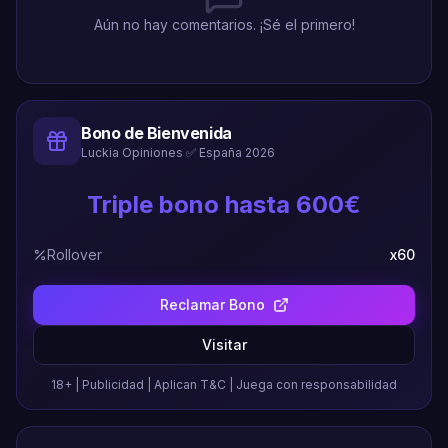
Aún no hay comentarios. ¡Sé el primero!
Bono de Bienvenida
Luckia Opiniones ✅ España 2026
Triple bono hasta 600€
Rollover
x60
Reclamar Bono
Visitar
18+ | Publicidad | Aplican T&C | Juega con responsabilidad