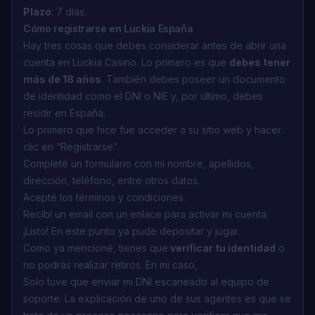
Plazo
: 7 días.
Cómo registrarse en Luckia España
Hay tres cosas que debes considerar antes de abrir una
cuenta en Luckia Casino. Lo primero es que
debes tener
más de 18 años
. También debes poseer un documento
de identidad como el DNI o NIE y, por último, debes
residir en España.
Lo primero que hice fue acceder a su sitio web y hacer
clic en “Registrarse”.
Completé un formulario con mi nombre, apellidos,
dirección, teléfono, entre otros datos.
Acepté los términos y condiciones.
Recibí un email con un enlace para activar mi cuenta.
¡Listo! En este punto ya pude depositar y jugar.
Como ya mencioné, tienes que
verificar tu identidad
o
no podrás realizar retiros. En mi caso,
Solo tuve que enviar mi DNI escaneado al equipo de
soporte. La explicación de uno de sus agentes es que se