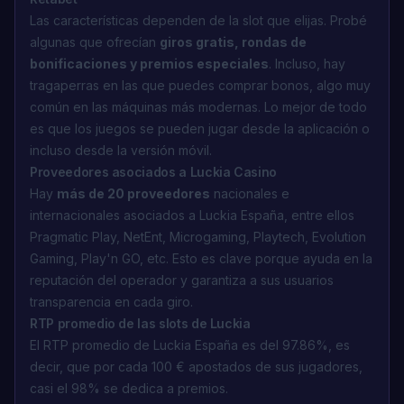
Las características dependen de la slot que elijas. Probé
algunas que ofrecían
giros gratis, rondas de
bonificaciones y premios especiales
. Incluso, hay
tragaperras en las que puedes comprar bonos, algo muy
común en las máquinas más modernas. Lo mejor de todo
es que los juegos se pueden jugar desde la aplicación o
incluso desde la versión móvil.
Proveedores asociados a Luckia Casino
Hay
más de 20 proveedores
nacionales e
internacionales asociados a Luckia España, entre ellos
Pragmatic Play, NetEnt, Microgaming, Playtech, Evolution
Gaming, Play'n GO, etc. Esto es clave porque ayuda en la
reputación del operador y garantiza a sus usuarios
transparencia en cada giro.
RTP promedio de las slots de Luckia
El RTP promedio de Luckia España es del 97.86%, es
decir, que por cada 100 € apostados de sus jugadores,
casi el 98% se dedica a premios.