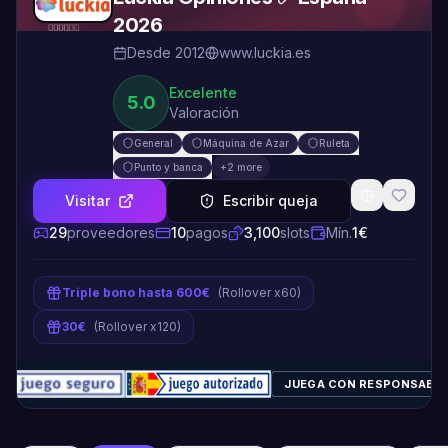
2026
Desde
2012
www.luckia.es
Excelente
5.0
Valoración
General
Máquina de Azar
Ruleta
Punto y banca
+
2
more
Visitar
Escribir queja
29
proveedores
10
pagos
3,100
slots
Mín.
1€
Triple bono hasta 600€
(Rollover
x60
)
30€
(Rollover
x120
)
JUEGA CON RESPONSABIL