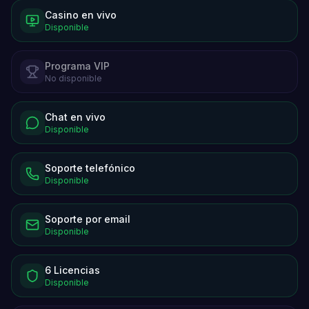
Casino en vivo
Disponible
Programa VIP
No disponible
Chat en vivo
Disponible
Soporte telefónico
Disponible
Soporte por email
Disponible
6 Licencias
Disponible