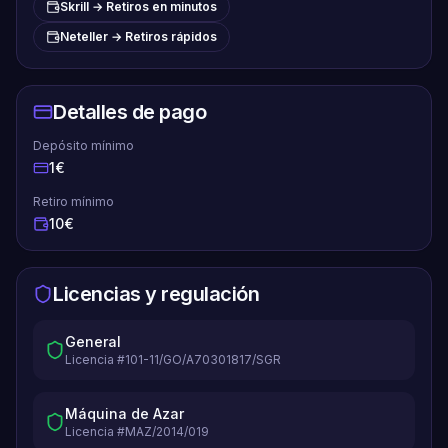
Skrill → Retiros en minutos
Neteller → Retiros rápidos
Detalles de pago
Depósito mínimo
1€
Retiro mínimo
10€
Licencias y regulación
General
Licencia #
101-11/GO/A70301817/SGR
Máquina de Azar
Licencia #
MAZ/2014/019