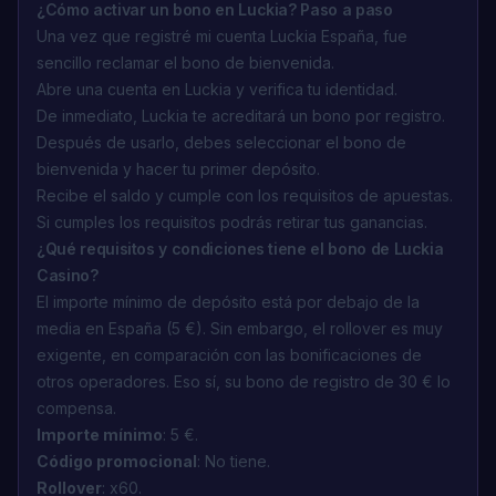
¿Cómo activar un bono en Luckia? Paso a paso
Una vez que registré mi cuenta Luckia España, fue
sencillo reclamar el bono de bienvenida.
Abre una cuenta en Luckia y verifica tu identidad.
De inmediato, Luckia te acreditará un bono por registro.
Después de usarlo, debes seleccionar el bono de
bienvenida y hacer tu primer depósito.
Recibe el saldo y cumple con los requisitos de apuestas.
Si cumples los requisitos podrás retirar tus ganancias.
¿Qué requisitos y condiciones tiene el bono de Luckia
Casino?
El importe mínimo de depósito está por debajo de la
media en España (5 €). Sin embargo, el rollover es muy
exigente, en comparación con las bonificaciones de
otros operadores. Eso sí, su bono de registro de 30 € lo
compensa.
Importe mínimo
: 5 €.
Código promocional
: No tiene.
Rollover
: x60.