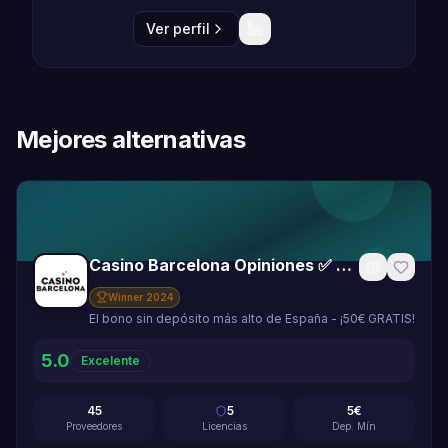
experiencia en el sector iGaming en
España, donde ha trabajado en
Ver perfil
distintas empresas de la industria y se
ha especializado en el análisis de
operadores de casino.
Mejores alternativas
Casino Barcelona Opiniones ✅ España 2026
Winner 2024
El bono sin depósito más alto de España - ¡50€ GRATIS!
5.0
Excelente
45
5
5€
Proveedores
Licencias
Dep. Mín