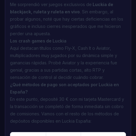
Me sorprendió ver juegos exclusivos de
Luckia de
blackjack, ruleta y ruleta en vivo
. Sin embargo, al
probar algunos, noté que hay ciertas deficiencias en los
gráficos e incluso cierres inesperados que me hicieron
perder una apuesta.
Los crash games de Luckia
Aquí destacan títulos como F
ly-X, Cash It
o
Aviator
,
multiplicadores muy jugados por su dinámica simple y
ganancias rápidas. Probé Aviator y la experiencia fue
genial, gracias a sus partidas cortas, alto RTP y
sensación de control al decidir cuándo cobrar.
¿Qué métodos de pago son aceptados por Luckia en
España?
En este punto, deposité 30 € con mi tarjeta Mastercard y
la transacción se completó de forma inmediata sin cobro
de comisiones. Vamos con el resto de los métodos de
depósitos disponibles en Luckia España: