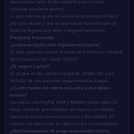
que esperar hasta el día siguiente para resolver
cualquier problema técnico.
Lo que más nos gusta de Luckia es su presencia física
por todo el país y que es una marca española que sin
duda ha llegado muy lejos y seguirá haciendolo.
Preguntas frecuentes
¿Luckia es legal y está regulado en España?
Sí, este operador posee licencia de la Dirección General
de Ordenación del Juego (DGOJ).
¿Es seguro Luckia?
Sí, ya que el sitio usa tecnología de cifrado SSL para
disfrutar de una conexión segura mientras juegas.
¿Cuánto tardan los retiros en Luckia y qué límites
existen?
Los retiros con PayPal, Skrill y Neteller tardan hasta 24
horas, mientras que el tiempo de espera con tarjetas
bancarias puede extenderse hasta 3 días hábiles. En
cambio, los retiros con el cajero Luckia son inmediatos.
¿Qué herramientas de juego responsable ofrece