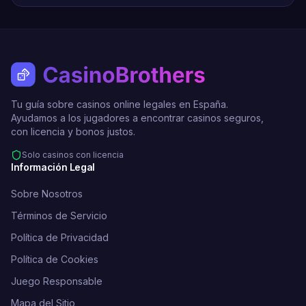
Tu guía sobre casinos online legales en España.
Ayudamos a los jugadores a encontrar casinos seguros,
con licencia y bonos justos.
Solo casinos con licencia
Información Legal
Sobre Nosotros
Términos de Servicio
Política de Privacidad
Política de Cookies
Juego Responsable
Mapa del Sitio