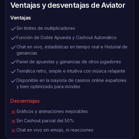
Ventajas y desventajas de
Aviator
Ventajas
Sin límites de multiplicadores
Función de Doble Apuesta y Cashout Automático
Chat en vivo, estadísticas en tiempo real e Historial de
ganancias
Panel de apuestas y ganancias de otros jugadores
Temática retro, simple e intuitiva con música relajante
Disponible en la mayoría de casinos online españoles
y bien optimizado para móviles
Desventajas
Gráficos y animaciones mejorables
Sin Cashout parcial del 50%
Chat en vivo sin emojis, ni reacciones