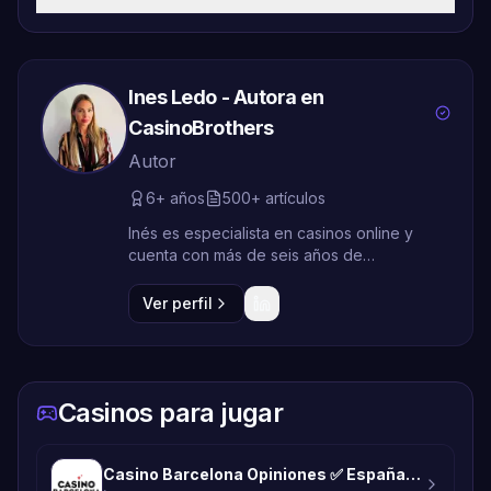
Ines Ledo - Autora en
CasinoBrothers
Autor
6
+ años
500
+ artículos
Inés es especialista en casinos online y
cuenta con más de seis años de
experiencia en el sector iGaming en
España, donde ha trabajado en distintas
Ver perfil
empresas de la industria y se ha
especializado en el análisis de operadores
de casino.
Casinos para jugar
Casino Barcelona Opiniones ✅ España 2026