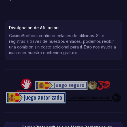
Divulgación de Afiliación
CasinoBrothers contiene enlaces de afiliados. Si te
registras a través de nuestros enlaces, podemos recibir
una comisión sin coste adicional para ti. Esto nos ayuda a
mantener nuestro contenido gratuito.