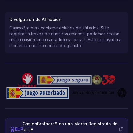
Divulgación de Afiliación
CasinoBrothers contiene enlaces de afiliados. Si te
registras a través de nuestros enlaces, podemos recibir
una comisión sin coste adicional para ti. Esto nos ayuda a
mantener nuestro contenido gratuito.
CasinoBrothers® es una Marca Registrada de
EU®
la UE