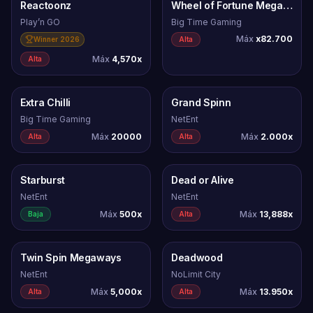
Megaways
Reactoonz
Wheel of Fortune Megaways
96.5
% RTP
96.46
% RTP
Play’n GO
Big Time Gaming
Máx
x82.700
Winner 2026
Alta
Máx
4,570x
Alta
Demo
Demo
Megaways
Jackpot
Extra Chilli
Grand Spinn
96.2
% RTP
96.19
% RTP
Bonus Buy
Big Time Gaming
NetEnt
Máx
20000
Máx
2.000x
Alta
Alta
Demo
Demo
Starburst
Dead or Alive
96.1
% RTP
96.08
% RTP
NetEnt
NetEnt
Máx
500x
Máx
13,888x
Baja
Alta
Demo
Demo
Megaways
Bonus Buy
Twin Spin Megaways
Deadwood
96.04
% RTP
96.03
% RTP
NetEnt
NoLimit City
Máx
5,000x
Máx
13.950x
Alta
Alta
Demo