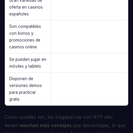
Gran variedad de
oferta en casinos
españoles
Son compatibles
con bonos y
promociones de
casinos online
Se pueden jugar en
móviles y tablets
Disponen de
versiones demos
para practicar
gratis
Como puedes ver, las tragaperras con RTP alto
tienen
muchas más ventajas
que desventajas, lo que