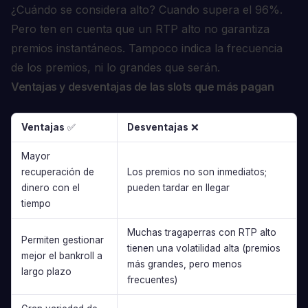
¿Cuándo se considera alto? Cuando supera el 96%.
Pero ten en cuenta que un RTP alto no garantiza
premios instantáneos. Tampoco indica la frecuencia
de los premios, ni lo grandes que serán.
Ventajas y desventajas de las slots que más pagan
Ventajas
✅
Desventajas
❌​
Mayor
recuperación de
Los premios no son inmediatos;
dinero con el
pueden tardar en llegar
tiempo
Muchas tragaperras con RTP alto
Permiten gestionar
tienen una volatilidad alta (premios
mejor el bankroll a
más grandes, pero menos
largo plazo
frecuentes)