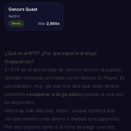
Gonzo’s Quest
96
% RTP
NetEnt
Máx
2,500x
Media
¿Qué es el RTP? ¿Por qué importa al elegir
tragaperras?
El RTP es el porcentaje de retorno teórico al jugador,
también conocido en inglés como Return to Player. Es
un indicador muy útil que nos dice qué tanto dinero
podemos
recuperar a largo plazo
jugando a una slot
en específico.
Mientras más alto sea, mejor, ya que significa que
recuperaremos más dinero a medida que juguemos.
Por eso importa tanto a la hora de elegir una slot.