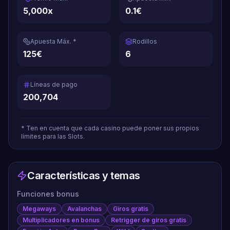
5,000x
0.1
€
Apuesta Máx. *
Rodillos
125
€
6
Líneas de pago
200,704
* Ten en cuenta que cada casino puede poner sus propios
límites para las Slots.
Características y temas
Funciones bonus
Megaways
Avalanchas
Giros gratis
Multiplicadores en bonus
Retrigger de giros gratis