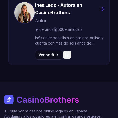
Ines Ledo - Autora en
CasinoBrothers
Autor
6
+ años
500
+ artículos
Inés es especialista en casinos online y
cuenta con más de seis años de
experiencia en el sector iGaming en
España, donde ha trabajado en
Ver perfil
distintas empresas de la industria y se
ha especializado en el análisis de
operadores de casino.
Tu guía sobre casinos online legales en España.
Ayudamos a los jugadores a encontrar casinos seguros,