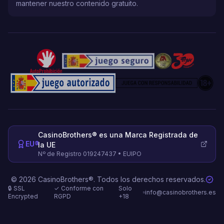
mantener nuestro contenido gratuito.
CasinoBrothers® es una Marca Registrada de
EU®
la UE
Nº de Registro 019247437 • EUIPO
©
2026
CasinoBrothers®. Todos los derechos reservados.
🔒 SSL
✓ Conforme con
Solo
info@casinobrothers.es
Encrypted
RGPD
+18