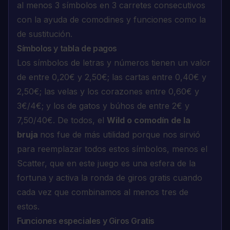
al menos 3 símbolos en 3 carretes consecutivos
con la ayuda de comodines y funciones como la
de sustitución.
Símbolos y tabla de pagos
Los símbolos de letras y números tienen un valor
de entre 0,20€ y 2,50€; las cartas entre 0,40€ y
2,50€; las velas y los corazones entre 0,60€ y
3€/4€; y los de gatos y búhos de entre 2€ y
7,50/40€. De todos, el
Wild o comodín de la
bruja
nos fue de más utilidad porque nos sirvió
para reemplazar todos estos símbolos, menos el
Scatter, que en este juego es una esfera de la
fortuna y activa la ronda de giros gratis cuando
cada vez que combinamos al menos tres de
estos.
Funciones especiales y Giros Gratis