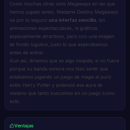
Como muchas otras slots Megaways en las que
hemos jugado antes,
Madame Destiny Megaways
va por lo seguro:
una interfaz sencilla
, sin
animaciones espectaculares, ni gráficos
especialmente atractivos, pero con una imagen
de fondo lúgubre, justo lo que esperábamos
antes de entrar.
Aun así, diríamos que es algo insípida, si no fuera
porque su banda sonora nos hizo sentir que
estábamos jugando un juego de magia al puro
estilo Harry Potter y potenció ese aura de
misterio que tanto buscamos en un juego como
este.
Ventajas