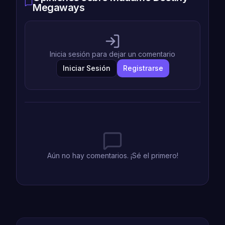
Megaways
Inicia sesión para dejar un comentario
Iniciar Sesión
Registrarse
Aún no hay comentarios. ¡Sé el primero!