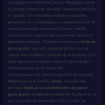
La tragaperras
Madame Destiny Megaways
tiene
su propia función de cascada, llamada sustitución
o Tumble. Con ella todos nuestros símbolos
ganadores se contabilizaron y desaparecieron al
instante para que pudiéramos hacer nuevas
combinaciones ganadoras y aumentar nuestras
ganancias iniciales. También tenemos la
ronda de
giros gratis
, que solo pudimos activar con al
menos tres Scatters o esferas de la fortuna. Con
ellas logramos conseguir hasta 12 giros gratis y
multiplicadores de 2x hasta 25x.
Otra cosa que nos llamó la atención de esta slot
Megaways es la función
Ante
, una que nos
permitió
duplicar las posibilidades de ganar
giros gratis
, añadiendo el doble de Scatters en el
grid a cambio de aumentar 1.25x el valor de