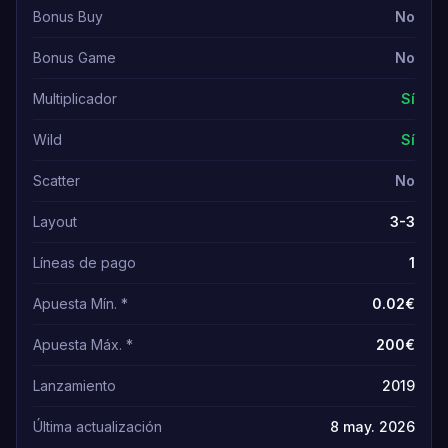
Bonus Buy
No
Bonus Game
No
Multiplicador
Sí
Wild
Sí
Scatter
No
Layout
3-3
Líneas de pago
1
Apuesta Mín. *
0.02
€
Apuesta Máx. *
200
€
Lanzamiento
2019
Última actualización
8 may. 2026