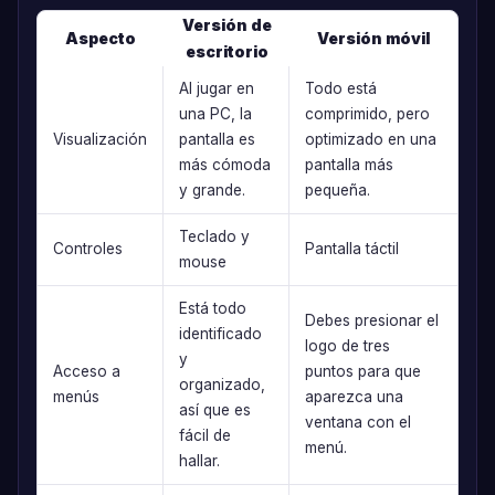
Versión de
Aspecto
Versión móvil
escritorio
Al jugar en
Todo está
una PC, la
comprimido, pero
Visualización
pantalla es
optimizado en una
más cómoda
pantalla más
y grande.
pequeña.
Teclado y
Controles
Pantalla táctil
mouse
Está todo
Debes presionar el
identificado
logo de tres
y
Acceso a
puntos para que
organizado,
menús
aparezca una
así que es
ventana con el
fácil de
menú.
hallar.