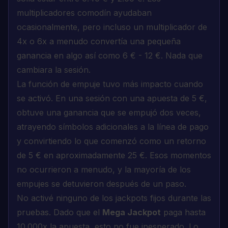
multiplicadores comodín ayudaban
ocasionalmente, pero incluso un multiplicador de
4x o 6x a menudo convertía una pequeña
ganancia en algo así como 6 € - 12 €. Nada que
cambiara la sesión.
La función de empuje tuvo más impacto cuando
se activó. En una sesión con una apuesta de 5 €,
obtuve una ganancia que se empujó dos veces,
atrayendo símbolos adicionales a la línea de pago
y convirtiendo lo que comenzó como un retorno
de 5 € en aproximadamente 25 €. Esos momentos
no ocurrieron a menudo, y la mayoría de los
empujes se detuvieron después de un paso.
No activé ninguno de los jackpots fijos durante las
pruebas. Dado que el
Mega Jackpot
paga hasta
10.000x la apuesta, esto no fue inesperado. Lo