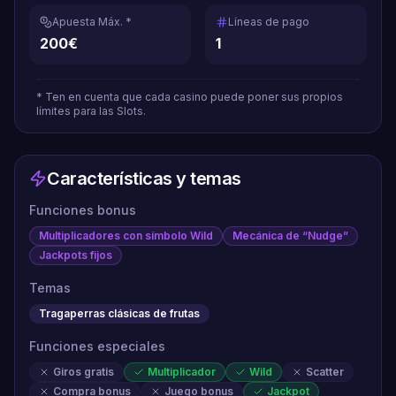
Apuesta Máx. *
Líneas de pago
200
€
1
* Ten en cuenta que cada casino puede poner sus propios
límites para las Slots.
Características y temas
Funciones bonus
Multiplicadores con símbolo Wild
Mecánica de “Nudge”
Jackpots fijos
Temas
Tragaperras clásicas de frutas
Funciones especiales
Giros gratis
Multiplicador
Wild
Scatter
Compra bonus
Juego bonus
Jackpot