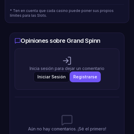
* Ten en cuenta que cada casino puede poner sus propios
límites para las Slots.
Opiniones sobre Grand Spinn
Inicia sesión para dejar un comentario
Iniciar Sesión
Registrarse
Aún no hay comentarios. ¡Sé el primero!