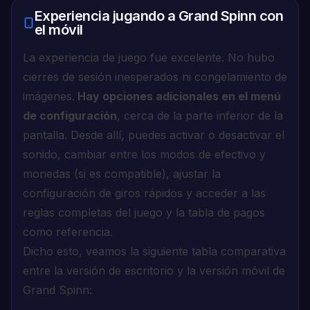
Experiencia jugando a Grand Spinn con
el móvil
La experiencia de juego fue excelente. No hubo
cierres de sesión inesperados ni congelamiento de
imágenes.
Hay opciones adicionales en el menú
de configuración
, cerca de la parte inferior de la
pantalla. Desde allí, puedes activar o desactivar el
sonido, cambiar entre los modos de efectivo y
monedas (si es compatible), ajustar la
configuración de giros rápidos y acceder a las
reglas completas del juego y la tabla de pagos
como referencia.
Dicho esto, veamos la siguiente tabla comparativa
entre la versión de escritorio y la versión móvil de
Grand Spinn
: