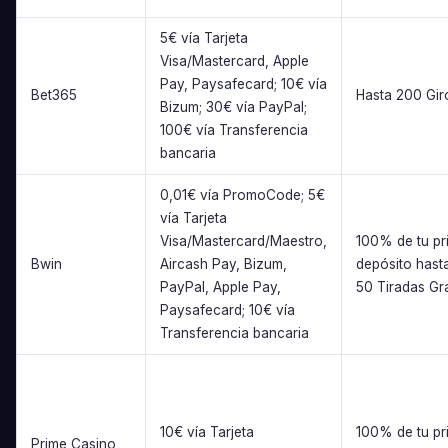
5€ vía Tarjeta
Visa/Mastercard, Apple
Pay, Paysafecard; 10€ vía
Bet365
Hasta 200 Giro
Bizum; 30€ vía PayPal;
100€ vía Transferencia
bancaria
0,01€ vía PromoCode; 5€
vía Tarjeta
Visa/Mastercard/Maestro,
100% de tu pr
Bwin
Aircash Pay, Bizum,
depósito hast
PayPal, Apple Pay,
50 Tiradas Gra
Paysafecard; 10€ vía
Transferencia bancaria
10€ vía Tarjeta
100% de tu pr
Prime Casino