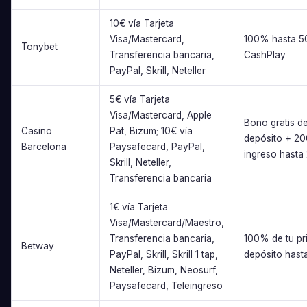
10€ vía Tarjeta
Visa/Mastercard,
100% hasta 5
Tonybet
Transferencia bancaria,
CashPlay
PayPal, Skrill, Neteller
5€ vía Tarjeta
Visa/Mastercard, Apple
Bono gratis d
Casino
Pat, Bizum; 10€ vía
depósito + 2
Barcelona
Paysafecard, PayPal,
ingreso hasta
Skrill, Neteller,
Transferencia bancaria
1€ vía Tarjeta
Visa/Mastercard/Maestro,
Transferencia bancaria,
100% de tu pr
Betway
PayPal, Skrill, Skrill 1 tap,
depósito hast
Neteller, Bizum, Neosurf,
Paysafecard, Teleingreso