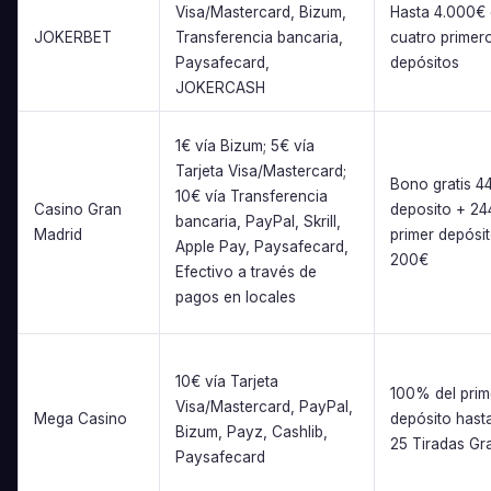
Visa/Mastercard, Bizum,
Hasta 4.000€ 
JOKERBET
Transferencia bancaria,
cuatro primer
Paysafecard,
depósitos
JOKERCASH
1€ vía Bizum; 5€ vía
Tarjeta Visa/Mastercard;
Bono gratis 44
10€ vía Transferencia
Casino Gran
deposito + 24
bancaria, PayPal, Skrill,
Madrid
primer depósi
Apple Pay, Paysafecard,
200€
Efectivo a través de
pagos en locales
10€ vía Tarjeta
100% del prim
Visa/Mastercard, PayPal,
Mega Casino
depósito hast
Bizum, Payz, Cashlib,
25 Tiradas Gra
Paysafecard