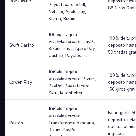
888Casino
depósito hast
Paysafecard, Skrill,
88 Giros Grati
Neteller, Apple Pay,
Klarna, Bizum
10€ vía Tarjeta
100% de tu pr
Visa/Mastercard, PayPal,
Swift Casino
depósito hast
Bizum, Payz, Apple Pay,
50 tiradas grat
Cashlib, Paysfecard
10€ vía Tarjeta
100% de tu pr
Visa/Mastercard, Bizum,
Lowen Play
depósito hast
PayPal, Paysafecard,
150 giros grati
Skrill, MuchBetter
10€ vía Tarjeta
Bono gratis 5
Visa/Mastercard,
depósito + Ha
Pastón
Transferencia bancaria,
con tus prime
Bizum, PayPal,
ingresos