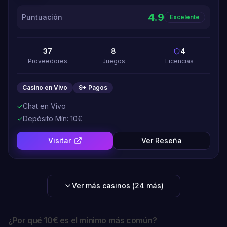
4.9
Puntuación
Excelente
37
8
4
Proveedores
Juegos
Licencia
s
Casino en Vivo
9
+ Pagos
✓
Chat en Vivo
✓
Depósito Mín:
10€
Visitar
Ver Reseña
Ver más casinos (
24
más)
¿Por qué 10€ es el mínimo más común?