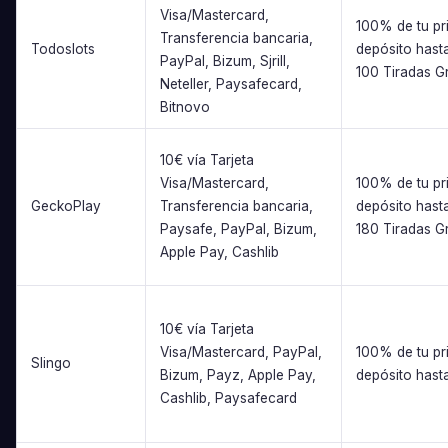
Visa/Mastercard,
100% de tu pr
Transferencia bancaria,
Todoslots
depósito hast
PayPal, Bizum, Sjrill,
100 Tiradas Gr
Neteller, Paysafecard,
Bitnovo
10€ vía Tarjeta
Visa/Mastercard,
100% de tu pr
GeckoPlay
Transferencia bancaria,
depósito hast
Paysafe, PayPal, Bizum,
180 Tiradas Gr
Apple Pay, Cashlib
10€ vía Tarjeta
Visa/Mastercard, PayPal,
100% de tu pr
Slingo
Bizum, Payz, Apple Pay,
depósito hast
Cashlib, Paysafecard