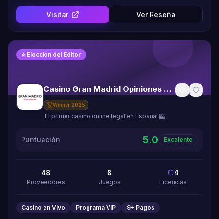
Visitar
Ver Reseña
⭐ Elección del Editor
Casino Gran Madrid Opiniones ✅ España 2026
Winner 2025
¡El primer casino online legal en España! 🎰
5.0
Puntuación
Excelente
48
8
4
Proveedores
Juegos
Licencia
s
Casino en Vivo
Programa VIP
9
+ Pagos