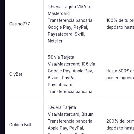
10€ vía Tarjeta VISA o
Mastercard,
Transferencia bancaria,
100% de tu pr
Casino777
Google Play, PayPal,
depósito hast
Paysafecard, Skrill,
Neteller
5€ vía Tarjeta
Visa/Mastercard; 10€ vía
Google Pay, Apple Pay,
Hasta 500€ co
OlyBet
Bizum, PayPal,
primer ingreso
Paysafecard,
Transferencia bancaria
10€ vía Tarjeta
Visa/Mastercard, Bizum,
Transferencia bancaria,
200% del pri
Golden Bull
Apple Pay, PayPal,
depósito hast