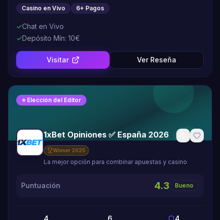
Casino en Vivo
6
+ Pagos
✓
Chat en Vivo
✓
Depósito Mín:
10€
Visitar
Ver Reseña
⭐ Elección del Editor
1xBet Opiniones ✅ España 2026
Winner 2025
La mejor opción para combinar apuestas y casino
4.3
Puntuación
Bueno
4
6
4