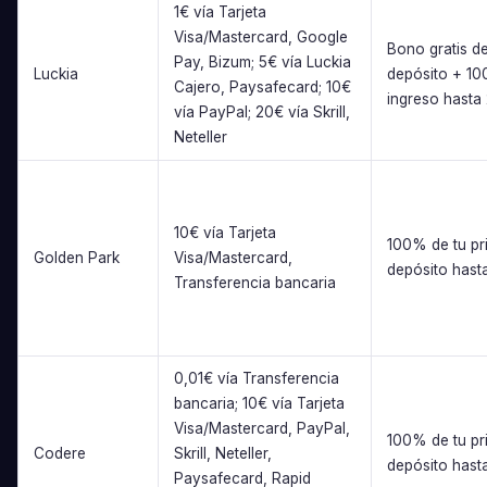
1€ vía Tarjeta
Visa/Mastercard, Google
Bono gratis d
Pay, Bizum; 5€ vía Luckia
Luckia
depósito + 10
Cajero, Paysafecard; 10€
ingreso hasta
vía PayPal; 20€ vía Skrill,
Neteller
10€ vía Tarjeta
100% de tu pr
Golden Park
Visa/Mastercard,
depósito hast
Transferencia bancaria
0,01€ vía Transferencia
bancaria; 10€ vía Tarjeta
Visa/Mastercard, PayPal,
100% de tu pr
Codere
Skrill, Neteller,
depósito hast
Paysafecard, Rapid