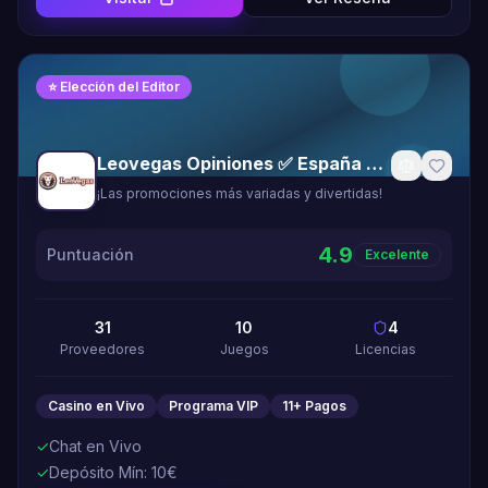
⭐ Elección del Editor
Leovegas Opiniones ✅ España 2026
¡Las promociones más variadas y divertidas!
4.9
Puntuación
Excelente
31
10
4
Proveedores
Juegos
Licencia
s
Casino en Vivo
Programa VIP
11
+ Pagos
✓
Chat en Vivo
✓
Depósito Mín:
10€