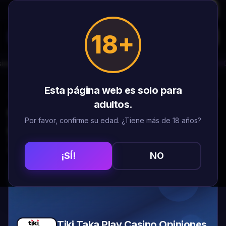
Casinos con Licencia y Regulados
Togg
18+
ino Barcelona Opiniones ✅ España 2026
5.0
200% hasta 20
Esta página web es solo para
Casinos
Tiki Taka Play Casino Opiniones ✅ España 2026
adultos.
Ines Ledo
Por
Por favor, confirme su edad. ¿Tiene más de 18 años?
Autora en CasinoBrothers
Borja Imbergamo
Verificado por
Autor en CasinoBrothers
Actualizado el
27 de mayo de 2026
¡SÍ!
NO
Tiki Taka Play Casino Opiniones