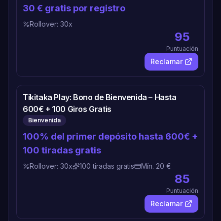
30 € gratis por registro
Rollover:
30
x
95
Puntuación
Reclamar
Tikitaka Play: Bono de Bienvenida – Hasta
600€ + 100 Giros Gratis
Bienvenida
100% del primer depósito hasta 600€ +
100 tiradas gratis
Rollover:
30
x
100
tiradas gratis
Mín.
20 €
85
Puntuación
Reclamar