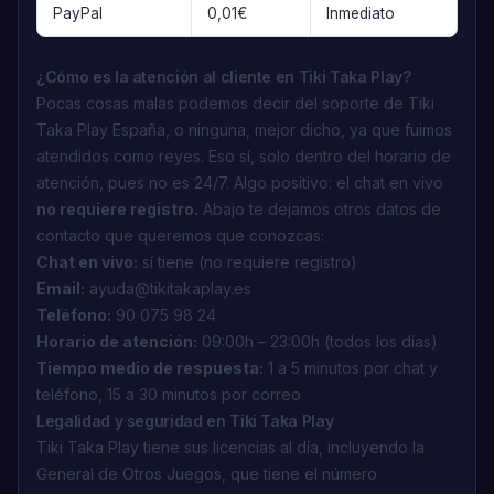
PayPal
0,01€
Inmediato
¿Cómo es la atención al cliente en Tiki Taka Play?
Pocas cosas malas podemos decir del soporte de Tiki
Taka Play España, o ninguna, mejor dicho, ya que fuimos
atendidos como reyes. Eso sí, solo dentro del horario de
atención, pues no es 24/7. Algo positivo: el chat en vivo
no requiere registro.
Abajo te dejamos otros datos de
contacto que queremos que conozcas:
Chat en vivo:
sí tiene (no requiere registro)
Email:
ayuda@tikitakaplay.es
Teléfono:
90 075 98 24
Horario de atención:
09:00h – 23:00h (todos los días)
Tiempo medio de respuesta:
1 a 5 minutos por chat y
teléfono, 15 a 30 minutos por correo
Legalidad y seguridad en Tiki Taka Play
Tiki Taka Play tiene sus licencias al día, incluyendo la
General de Otros Juegos, que tiene el número