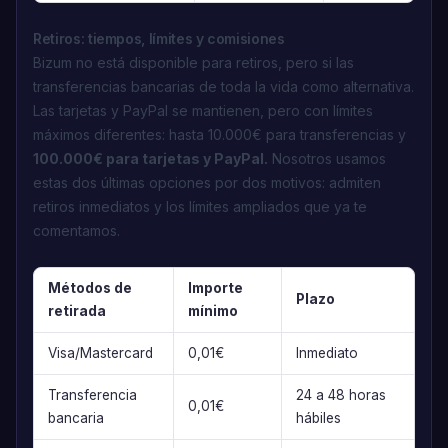
Retiros: tiempos, límites y comisiones
Bizum no está disponible para retiros, pero si las
transferencias bancarias de toda la vida como alternativa.
Las tarjetas y PayPal se mantienen, pero con límites
máximos diferentes: hasta 10.000€ para transferencias y
100.000€ para tarjetas y PayPal.
Nosotros usamos
estas dos últimas opciones por dos motivos: admiten
retiros inmediatos y los límites ampliados que ya te
comentamos.
Métodos de
Importe
Plazo
retirada
mínimo
Visa/Mastercard
0,01€
Inmediato
Transferencia
24 a 48 horas
0,01€
bancaria
hábiles