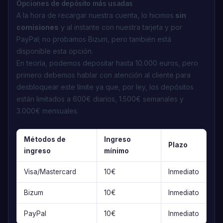
Opciones de depósito más usadas
A la hora de recargar nuestra cuenta, lo hicimos
sin
comisiones
y al instante con nuestra tarjeta y por
PayPal; no probamos Bizum, pero también está
disponible esta opción.
En teoría, podemos depositar hasta 10.000 euros, pero
primero debemos hablar con atención al cliente para
desbloquear este límite ya que, por ley, los depósitos
están limitados a 600€ diarios, 1.500€ semanales y
3.000€ mensuales.
Métodos de
Ingreso
Plazo
ingreso
mínimo
Visa/Mastercard
10€
Inmediato
Bizum
10€
Inmediato
PayPal
10€
Inmediato