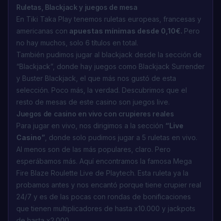
Ruletas, Blackjack y juegos de mesa
En Tiki Taka Play tenemos ruletas europeas, francesas y
americanas con
apuestas mínimas desde 0,10€.
Pero
no hay muchos, solo 6 títulos en total.
También pudimos jugar al blackjack desde la sección de
“Blackjack”, donde hay juegos como
Blackjack Surrender
y
Buster Blackjack
, el que más nos gustó de esta
selección. Poco más, la verdad. Descubrimos que el
resto de mesas de este casino son juegos live.
Juegos de casino en vivo con crupieres reales
Para jugar en vivo, nos dirigimos a la sección
“Live
Casino”
, donde solo pudimos jugar a 5 ruletas en vivo.
Al menos son de las más populares, claro. Pero
esperábamos más. Aquí encontramos la famosa
Mega
Fire Blaze Roulette Live
de Playtech. Esta ruleta ya la
probamos antes y nos encantó porque tiene crupier real
24/7 y es de las pocas con rondas de bonificaciones
que tienen multiplicadores de hasta x10.000 y jackpots
de hasta x2.000.