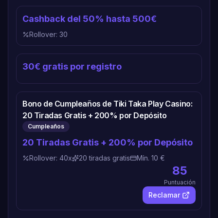
Cashback del 50% hasta 500€
Rollover:
30
30€ gratis por registro
Bono de Cumpleaños de Tiki Taka Play Casino:
20 Tiradas Gratis + 200% por Depósito
Cumpleaños
20 Tiradas Gratis + 200% por Depósito
Rollover:
40
x
20
tiradas gratis
Mín.
10 €
85
Puntuación
Reclamar