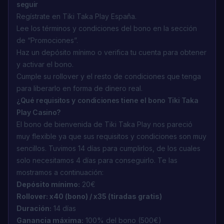
seguir
Regístrate en Tiki Taka Play España.
Lee los términos y condiciones del bono en la sección
de “Promociones”.
Haz un depósito mínimo o verifica tu cuenta para obtener
y activar el bono.
Cumple su rollover y el resto de condiciones que tenga
para liberarlo en forma de dinero real.
¿Qué requisitos y condiciones tiene el bono Tiki Taka
Play Casino?
El bono de bienvenida de Tiki Taka Play nos pareció
muy flexible ya que sus requisitos y condiciones son muy
sencillos. Tuvimos 14 días para cumplirlos, de los cuales
solo necesitamos 4 días para conseguirlo. Te las
mostramos a continuación:
Depósito mínimo:
20€
Rollover: x40 (bono) / x35 (tiradas gratis)
Duración:
14 días
Ganancia máxima:
100% del bono (500€)