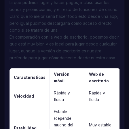
la que pudimos jugar y hacer pagos, incluso usar los
bonos y promociones, y el resto de funciones de casino.
Claro que lo mejor sería hacer todo esto desde una app,
pero igual pudimos descargarla como acceso directo
como si se tratara de una.
En comparación con la web de escritorio, podemos decir
que está muy bien y es ideal para jugar desde cualquier
lugar, aunque la versión de escritorio es nuestra
preferida para jugar cómodamente desde nuestra casa.
Versión
Web de
Características
móvil
escritorio
Rápida y
Rápida y
Velocidad
fluida
fluida
Estable
(depende
mucho del
Muy estable
Estabilidad