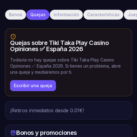
Bonos
Quejas
Información
Características
Jue
Quejas sobre
Tiki Taka Play Casino
Opiniones ✅ España 2026
Todavía no hay quejas sobre
Tiki Taka Play Casino
Opiniones ✅ España 2026
. Si tienes un problema, abre
una queja y mediaremos por ti.
Escribir una queja
¡Retiros inmediatos desde 0.01€!
Bonos y promociones