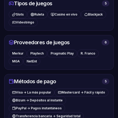
Tipos de juegos
5
Slots
Ruleta
Casino en vivo
Blackjack
Videobingo
Proveedores de juegos
6
Merkur
Playtech
Pragmatic Play
R. Franco
MGA
NetEnt
Métodos de pago
5
Visa → La más popular
Mastercard → Fácil y rápido
Bizum → Depósitos al instante
PayPal → Pagos instantáneos
Transferencia bancaria → Seguridad total