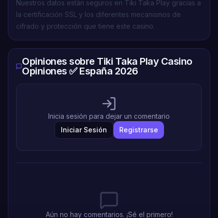
Nuestros datos están seguros en Tiki Taka Play gracias a
la certificación SSL y los diferentes mecanismos de
cifrado y protección que tiene este casino.
Opiniones sobre Tiki Taka Play Casino
Opiniones ✅ España 2026
Inicia sesión para dejar un comentario
Iniciar Sesión
Registrarse
Aún no hay comentarios. ¡Sé el primero!