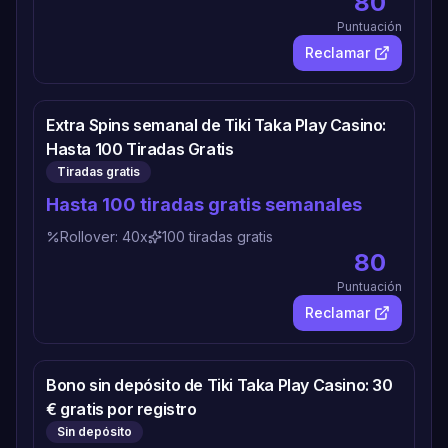
80
Puntuación
Reclamar
Extra Spins semanal de Tiki Taka Play Casino:
Hasta 100 Tiradas Gratis
Tiradas gratis
Hasta 100 tiradas gratis semanales
Rollover:
40
x
100
tiradas gratis
80
Puntuación
Reclamar
Bono sin depósito de Tiki Taka Play Casino: 30
€ gratis por registro
Sin depósito