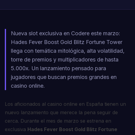
Nueva slot exclusiva en
Codere
este marzo:
Hades Fever Boost Gold Blitz Fortune Tower
llega con temática mitológica, alta volatilidad,
torre de premios y multiplicadores de hasta
5.000x. Un lanzamiento pensado para
jugadores que buscan premios grandes en
casino online.
Los aficionados al casino online en España tienen un
nuevo lanzamiento que merece la pena seguir de
cerca. Durante el mes de marzo se estrena en
exclusiva
Hades Fever Boost Gold Blitz Fortune