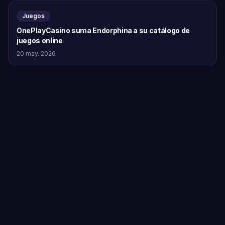
Juegos
OnePlayCasino suma Endorphina a su catálogo de
juegos online
20 may. 2026