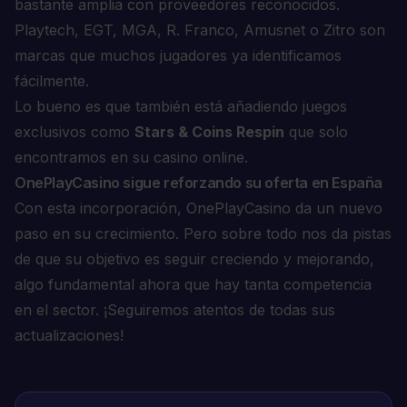
bastante amplia con proveedores reconocidos.
Playtech, EGT, MGA, R. Franco, Amusnet o Zitro son
marcas que muchos jugadores ya identificamos
fácilmente.
Lo bueno es que también está añadiendo juegos
exclusivos como
Stars & Coins Respin
que solo
encontramos en su casino online.
OnePlayCasino sigue reforzando su oferta en España
Con esta incorporación, OnePlayCasino da un nuevo
paso en su crecimiento. Pero sobre todo nos da pistas
de que su objetivo es seguir creciendo y mejorando,
algo fundamental ahora que hay tanta competencia
en el sector. ¡Seguiremos atentos de todas sus
actualizaciones!