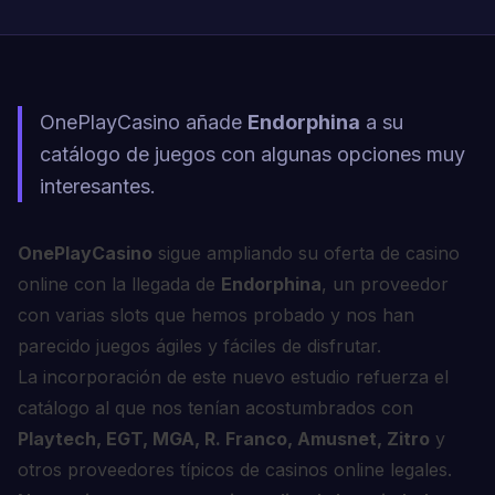
OnePlayCasino añade
Endorphina
a su
catálogo de juegos con algunas opciones muy
interesantes.
OnePlayCasino
sigue ampliando su oferta de casino
online con la llegada de
Endorphina
, un proveedor
con varias slots que hemos probado y nos han
parecido juegos ágiles y fáciles de disfrutar.
La incorporación de este nuevo estudio refuerza el
catálogo al que nos tenían acostumbrados con
Playtech, EGT, MGA, R. Franco, Amusnet, Zitro
y
otros
proveedores típicos de casinos online legales
.