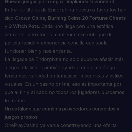
Nuevos juegos para seguir ampliando la variedad
Entre los títulos de Endorphina nuestros favoritos han
sido
Crown Coins
,
Burning Coins 20 Fortune Chests
y
3 Witch Pots
. Cada uno llega con una estética
diferente, pero todos mantienen ese enfoque de
partida rápida y experiencia sencilla que suele
funcionar bien y nos encanta.
La llegada de Endorphina no solo supone añadir más
juegos a la lista. También ayuda a que el catálogo
tenga más variedad en temáticas, mecánicas y estilos
visuales. En un casino online, eso es importante por
que al fin y al cabo no todos los jugadores buscamos
lo mismo.
Un catálogo que combina proveedores conocidos y
juegos propios
OnePlayCasino ya venía construyendo una oferta