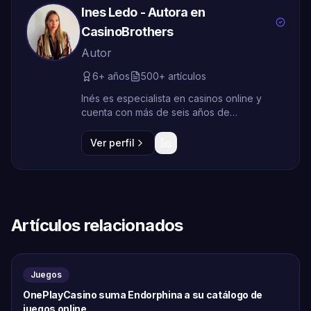
Ines Ledo - Autora en
CasinoBrothers
Autor
6
+ años
500
+ artículos
Inés es especialista en casinos online y
cuenta con más de seis años de
experiencia en el sector iGaming en
España, donde ha trabajado en distintas
Ver perfil
empresas de la industria y se ha
especializado en el análisis de operadores
de casino.
Artículos relacionados
Juegos
OnePlayCasino suma Endorphina a su catálogo de
juegos online