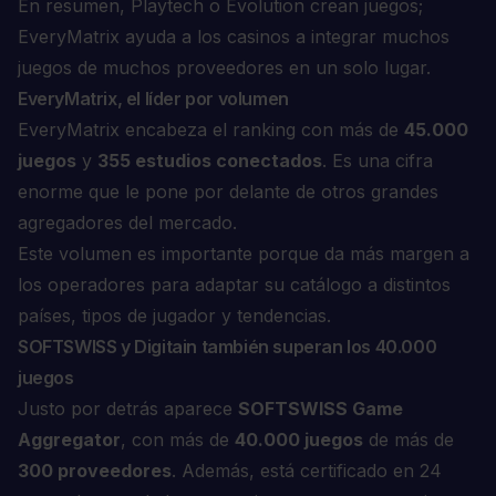
En resumen, Playtech o
Evolution
crean juegos;
EveryMatrix ayuda a los casinos a integrar muchos
juegos de muchos proveedores en un solo lugar.
EveryMatrix, el líder por volumen
EveryMatrix encabeza el ranking con más de
45.000
juegos
y
355 estudios conectados
. Es una cifra
enorme que le pone por delante de otros grandes
agregadores del mercado.
Este volumen es importante porque da más margen a
los operadores para adaptar su catálogo a distintos
países, tipos de jugador y tendencias.
SOFTSWISS y Digitain también superan los 40.000
juegos
Justo por detrás aparece
SOFTSWISS Game
Aggregator
, con más de
40.000 juegos
de más de
300 proveedores
. Además, está certificado en 24