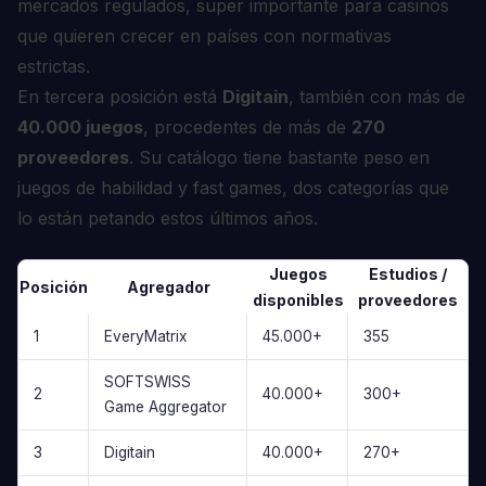
mercados regulados, super importante para casinos
que quieren crecer en países con normativas
estrictas.
En tercera posición está
Digitain
, también con más de
40.000 juegos
, procedentes de más de
270
proveedores
. Su catálogo tiene bastante peso en
juegos de habilidad y fast games, dos categorías que
lo están petando estos últimos años.
Juegos
Estudios /
Posición
Agregador
disponibles
proveedores
1
EveryMatrix
45.000+
355
SOFTSWISS
2
40.000+
300+
Game Aggregator
3
Digitain
40.000+
270+