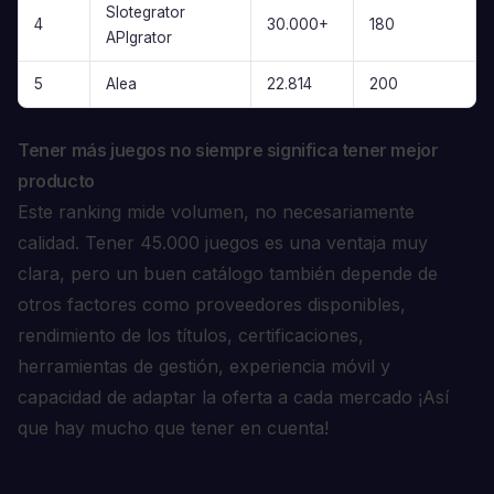
Slotegrator
4
30.000+
180
APIgrator
5
Alea
22.814
200
Tener más juegos no siempre significa tener mejor
producto
Este ranking mide volumen, no necesariamente
calidad. Tener 45.000 juegos es una ventaja muy
clara, pero un buen catálogo también depende de
otros factores como proveedores disponibles,
rendimiento de los títulos, certificaciones,
herramientas de gestión, experiencia móvil y
capacidad de adaptar la oferta a cada mercado ¡Así
que hay mucho que tener en cuenta!